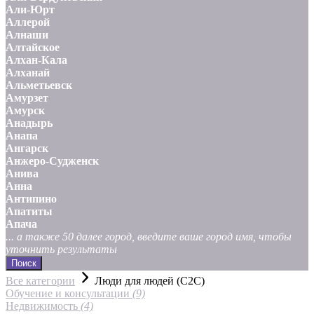
Али-Юрт
Аллерой
Алнаши
Алтайское
Алхан-Кала
Алханай
Альметьевск
Амурзет
Амурск
Анадырь
Анапа
Ангарск
Анжеро-Судженск
Анива
Анна
Антипино
Апатиты
Апача
... а также 50 далее город, введите ваше город имя, чтобы
уточнить результаты
Поиск
Все категории
Люди для людей (С2С)
Обучение и консультации
(9)
Недвижимость
(4)