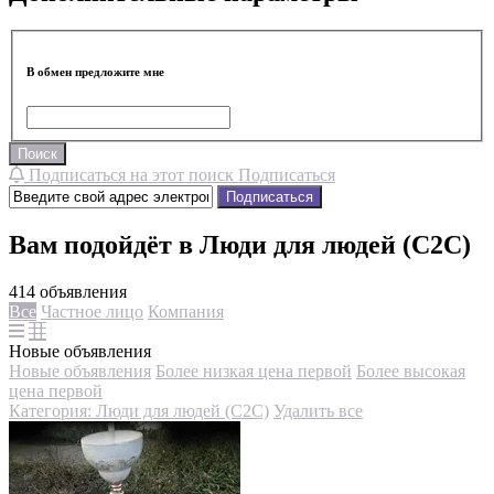
В обмен предложите мне
Поиск
Подписаться на этот поиск
Подписаться
Подписаться
Вам подойдёт в Люди для людей (С2С)
414 объявления
Все
Частное лицо
Компания
Новые объявления
Новые объявления
Более низкая цена первой
Более высокая
цена первой
Категория: Люди для людей (С2С)
Удалить все