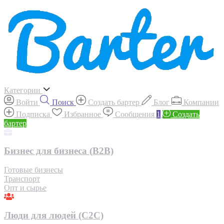
Категории
Войти
Поиск
Создать бартер
Блог
Компании
Подписка
Избранное
Сообщения
1
Создать
бартер
Бизнес для бизнеса (B2B)
Готовые бизнесы
Транспорт
Опт и сырье
Люди для людей (С2С)