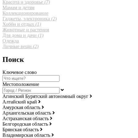
Красота и здоровье
(7)
Мамам и детям
Коллекционирование
Гаджеты, электроника
(2)
Хобби и отдых
(1)
Животные и растения
Для дома и дачи
(1)
Одежда
Личные вещи
(2)
Поиск
Ключевое слово
Местоположение
Агинский Бурятский автономный округ
Алтайский край
Амурская область
Архангельская область
Астраханская область
Белгородская область
Брянская область
Владимирская область