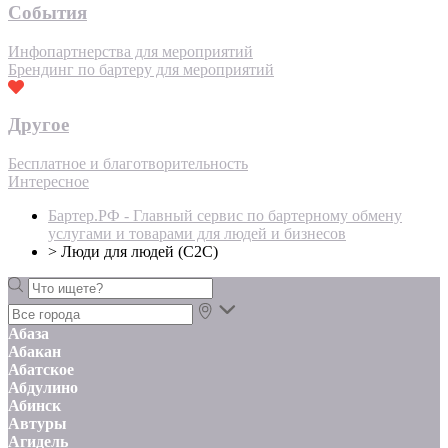
События
Инфопартнерства для мероприятий
Брендинг по бартеру для мероприятий
Другое
Бесплатное и благотворительность
Интересное
Бартер.РФ - Главный сервис по бартерному обмену
услугами и товарами для людей и бизнесов
>
Люди для людей (С2С)
Абаза
Абакан
Абатское
Абдулино
Абинск
Автуры
Агидель