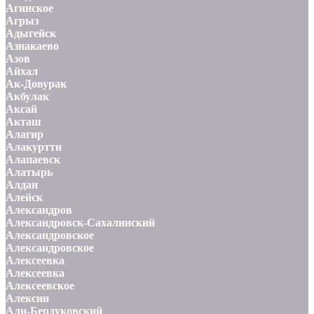
Агинское
Агрыз
Адыгейск
Азнакаево
Азов
Айхал
Ак-Довурак
Акбулак
Аксай
Акташ
Алагир
Алакуртти
Алапаевск
Алатырь
Алдан
Алейск
Александров
Александровск-Сахалинский
Александровское
Александровское
Алексеевка
Алексеевка
Алексеевское
Алексин
Али-Бердуковский