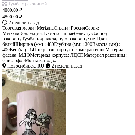
Тумба с раковиной
4800.00 ₽
4800.00 ₽
2 недели назад
Торговая марка: MerkanaСтрана: РоссияСерия:
MerkanaКоллекция: КвинтаТип мебели: тумба под
раковинуТумба под накладную раковину: нетЦвет:
белыйШирина (мм) : 480Глубина (мм) : 300Высота (мм) :
400Вес (кг) : 14Покрытие корпуса: лакокрасочноеМатериал
фасада: МДФМатериал корпуса: ЛДСПМатериал раковины:
санфарфорМонтаж: подв...
Новосибирск, RU
2 недели назад