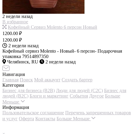
2 недели назад
В избранное
Кофейный Сервиз Molento 6 персон Новый
1200.00 ₽
1200.00 ₽
2 недели назад
Кофейный сервиз Molento - Новый- 6 персон- Подарочная
упаковка 79514897350
Челябинск, RU
2 недели назад
Навигация
Главная
Поиск
Мой аккаунт
Создать бартер
Категории
Бизнес для бизнеса (B2B)
Люди для людей (С2С)
Бизнес для
людей (B2C)
Блоги и маркетинг
События
Другое
Больше
Меньше
Информация
Пользовательское соглашение
Перечень запрещенных товаров
и услуг
Оферта
Контакты
Больше
Меньше
×