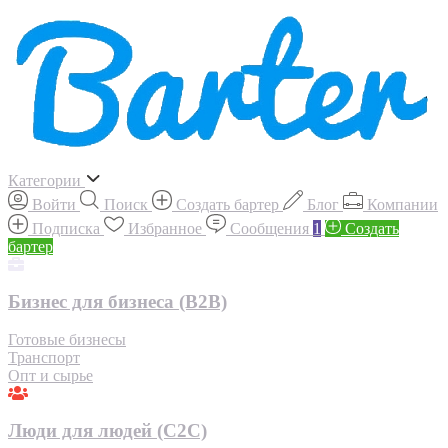
Категории
Войти
Поиск
Создать бартер
Блог
Компании
Подписка
Избранное
Сообщения
1
Создать
бартер
Бизнес для бизнеса (B2B)
Готовые бизнесы
Транспорт
Опт и сырье
Люди для людей (С2С)