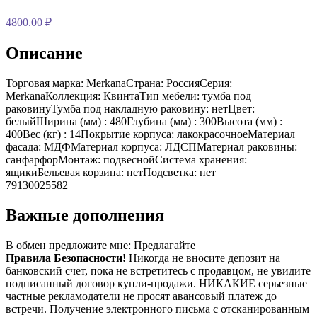
4800.00 ₽
Описание
Торговая марка: MerkanaСтрана: РоссияСерия:
MerkanaКоллекция: КвинтаТип мебели: тумба под
раковинуТумба под накладную раковину: нетЦвет:
белыйШирина (мм) : 480Глубина (мм) : 300Высота (мм) :
400Вес (кг) : 14Покрытие корпуса: лакокрасочноеМатериал
фасада: МДФМатериал корпуса: ЛДСПМатериал раковины:
санфарфорМонтаж: подвеснойСистема хранения:
ящикиБельевая корзина: нетПодсветка: нет
79130025582
Важные дополнения
В обмен предложите мне:
Предлагайте
Правила Безопасности!
Никогда не вносите депозит на
банковский счет, пока не встретитесь с продавцом, не увидите
подписанный договор купли-продажи. НИКАКИЕ серьезные
частные рекламодатели не просят авансовый платеж до
встречи. Получение электронного письма с отсканированным