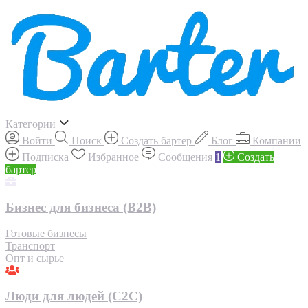
Категории
Войти
Поиск
Создать бартер
Блог
Компании
Подписка
Избранное
Сообщения
1
Создать
бартер
Бизнес для бизнеса (B2B)
Готовые бизнесы
Транспорт
Опт и сырье
Люди для людей (С2С)