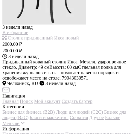
3 недели назад
В избранное
Столик придиванный Икеа новый
2000.00 ₽
2000.00 ₽
3 недели назад
Придиванный кованый столик Икеа. Металл, ударопрочное
стекло. Диаметр: 49 смВысота: 60 смОтдельная полка для
хранения журналов и т. п. – помогает навести порядок и
освобождает место на столе. 79043030571
Челябинск, RU
3 недели назад
Навигация
Главная
Поиск
Мой аккаунт
Создать бартер
Категории
Бизнес для бизнеса (B2B)
Люди для людей (С2С)
Бизнес для
людей (B2C)
Блоги и маркетинг
События
Другое
Больше
Меньше
Информация