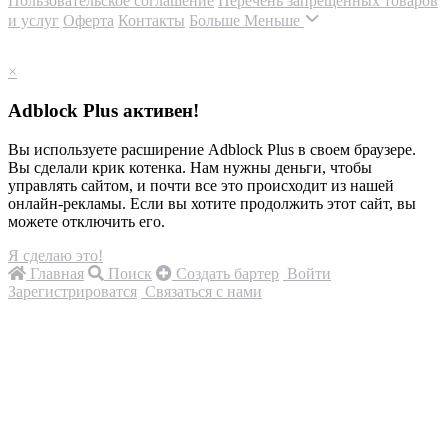
Пользовательское соглашение
Перечень запрещенных товаров
и услуг
Оферта
Контакты
Больше
Меньше
×
Adblock Plus активен!
Вы используете расширение Adblock Plus в своем браузере.
Вы сделали крик котенка. Нам нужны деньги, чтобы
управлять сайтом, и почти все это происходит из нашей
онлайн-рекламы. Если вы хотите продолжить этот сайт, вы
можете отключить его.
Я сделаю это!
Главная
Поиск
Создать бартер
Войти
Зарегистрироватся
Связаться с нами