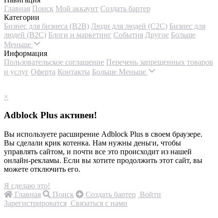
Главная
Поиск
Мой аккаунт
Создать бартер
Категории
Бизнес для бизнеса (B2B)
Люди для людей (С2С)
Бизнес для
людей (B2C)
Блоги и маркетинг
События
Другое
Больше
Меньше
Информация
Пользовательское соглашение
Перечень запрещенных товаров
и услуг
Оферта
Контакты
Больше
Меньше
×
Adblock Plus активен!
Вы используете расширение Adblock Plus в своем браузере.
Вы сделали крик котенка. Нам нужны деньги, чтобы
управлять сайтом, и почти все это происходит из нашей
онлайн-рекламы. Если вы хотите продолжить этот сайт, вы
можете отключить его.
Я сделаю это!
Главная
Поиск
Создать бартер
Войти
Зарегистрироватся
Связаться с нами