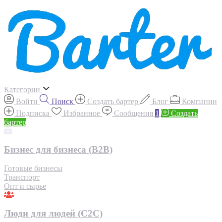
Категории
Войти
Поиск
Создать бартер
Блог
Компании
Подписка
Избранное
Сообщения
1
Создать
бартер
Бизнес для бизнеса (B2B)
Готовые бизнесы
Транспорт
Опт и сырье
Люди для людей (С2С)