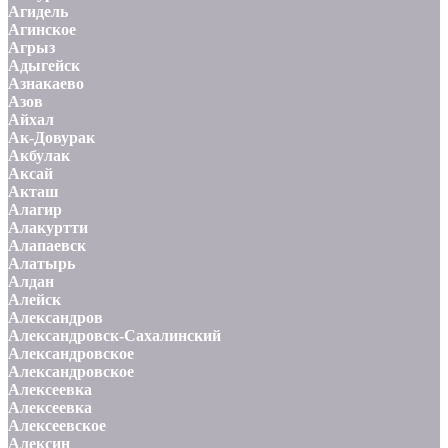
Агидель
Агинское
Агрыз
Адыгейск
Азнакаево
Азов
Айхал
Ак-Довурак
Акбулак
Аксай
Акташ
Алагир
Алакуртти
Алапаевск
Алатырь
Алдан
Алейск
Александров
Александровск-Сахалинский
Александровское
Александровское
Алексеевка
Алексеевка
Алексеевское
Алексин