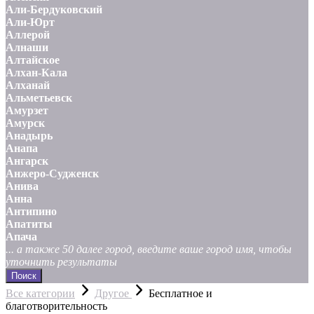
Али-Бердуковский
Али-Юрт
Аллерой
Алнаши
Алтайское
Алхан-Кала
Алханай
Альметьевск
Амурзет
Амурск
Анадырь
Анапа
Ангарск
Анжеро-Судженск
Анива
Анна
Антипино
Апатиты
Апача
... а также 50 далее город, введите ваше город имя, чтобы
уточнить результаты
Поиск
Все категории
Другое
Бесплатное и
благотворительность