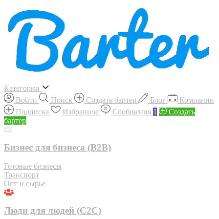
Категории
Войти
Поиск
Создать бартер
Блог
Компании
Подписка
Избранное
Сообщения
1
Создать
бартер
Бизнес для бизнеса (B2B)
Готовые бизнесы
Транспорт
Опт и сырье
Люди для людей (С2С)