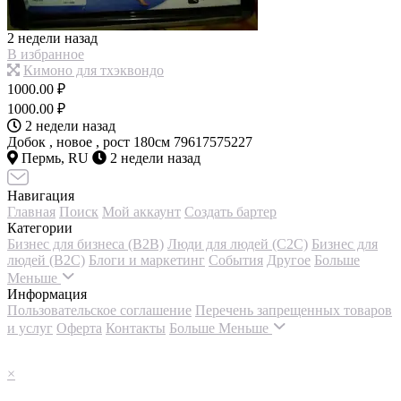
2 недели назад
В избранное
Кимоно для тхэквондо
1000.00 ₽
1000.00 ₽
2 недели назад
Добок , новое , рост 180см 79617575227
Пермь, RU
2 недели назад
Навигация
Главная
Поиск
Мой аккаунт
Создать бартер
Категории
Бизнес для бизнеса (B2B)
Люди для людей (С2С)
Бизнес для
людей (B2C)
Блоги и маркетинг
События
Другое
Больше
Меньше
Информация
Пользовательское соглашение
Перечень запрещенных товаров
и услуг
Оферта
Контакты
Больше
Меньше
×