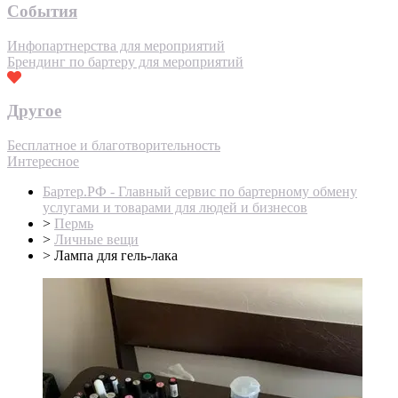
События
Инфопартнерства для мероприятий
Брендинг по бартеру для мероприятий
Другое
Бесплатное и благотворительность
Интересное
Бартер.РФ - Главный сервис по бартерному обмену
услугами и товарами для людей и бизнесов
>
Пермь
>
Личные вещи
>
Лампа для гель-лака