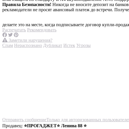
Правила Безопасности!
Никогда не вносите депозит на банко
рекламодатели не просят авансовый платеж до встречи. Получ
делаете это на месте, когда подписываете договор купли-прода
Распечатать
Рекомендовать
Заметили нарушения?
Спам
Нераспознано
Дубликат
Истек
Угрозы
Отправить сообщение
Только для авторизованных пользователе
Продавец:
⭐️ПРОГАДЖЕТ⭐️ Ленина 88 ⭐️