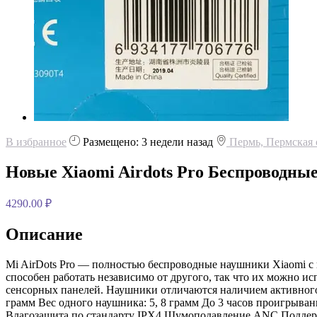
В избранное
Размещено: 3 недели назад
Пермь, Пермская 
Новые Xiaomi Airdots Pro Беспроводны
4290.00 ₽
Описание
Mi AirDots Pro — полностью беспроводные наушники Xiaomi с п
способен работать независимо от другого, так что их можно 
сенсорных панелей. Наушники отличаются наличием активного
грамм Вес одного наушника: 5, 8 грамм До 3 часов проигрыван
Влагозащита по стандарту IPX4 Шумоподавление ANC Поддер