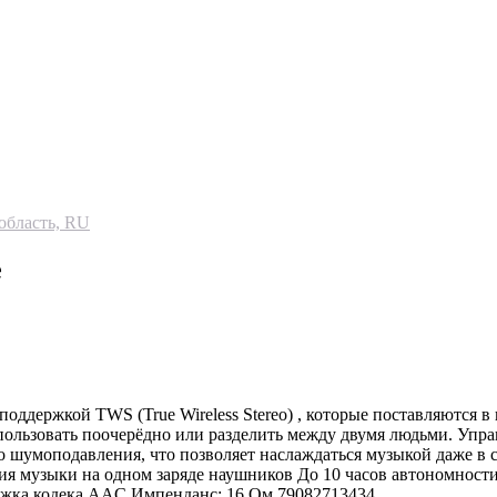
область, RU
е
оддержкой TWS (True Wireless Stereo) , которые поставляются 
использовать поочерёдно или разделить между двумя людьми. Уп
 шумоподавления, что позволяет наслаждаться музыкой даже в с
ия музыки на одном заряде наушников До 10 часов автономности
жка кодека AAC Импенданс: 16 Ом 79082713434