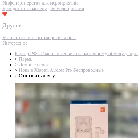
Инфопартнерства для мероприятий
Брендинг по бартеру для мероприятий
Другое
Бесплатное и благотворительность
Интересное
Бартер.РФ - Главный сервис по бартерному обмену услуг
>
Пермь
>
Личные вещи
>
Новые Xiaomi Airdots Pro Беспроводные
>
Отправить другу