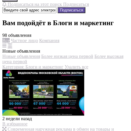
Подписаться на этот поиск
Подписаться
Подписаться
Вам подойдёт в Блоги и маркетинг
98 объявления
Все
Частное лицо
Компания
Новые объявления
Новые объявления
Более низкая цена первой
Более высокая
цена первой
Категория: Блоги и маркетинг
Удалить все
2 недели назад
В избранное
Современная наружная реклама в обмен на товары и