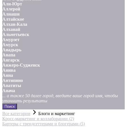
Али-Юрт
Аллерой
Алнаши
Алтайское
Алхан-Кала
Алханай
Альметьевск
Амурзет
Амурск
Анадырь
Анапа
Ангарск
Анжеро-Судженск
Анива
Анна
Антипино
Апатиты
Апача
... а также 50 далее город, введите ваше город имя, чтобы
уточнить результаты
Поиск
Все категории
Блоги и маркетинг
Кросс-маркетинг и коллаборации
(2)
Бартеры с трендсеттерами и блогерами
(5)