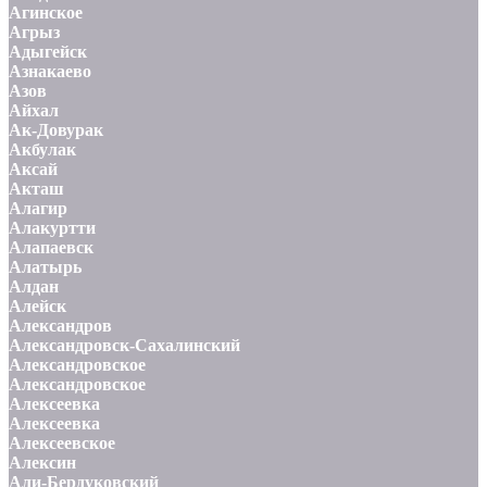
Агинское
Агрыз
Адыгейск
Азнакаево
Азов
Айхал
Ак-Довурак
Акбулак
Аксай
Акташ
Алагир
Алакуртти
Алапаевск
Алатырь
Алдан
Алейск
Александров
Александровск-Сахалинский
Александровское
Александровское
Алексеевка
Алексеевка
Алексеевское
Алексин
Али-Бердуковский