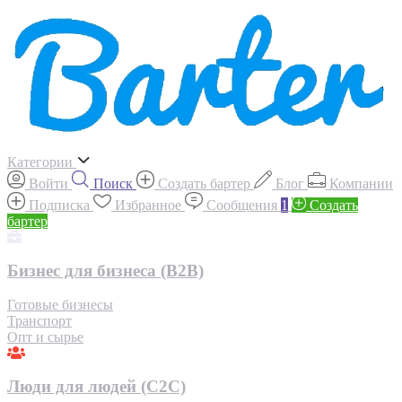
Категории
Войти
Поиск
Создать бартер
Блог
Компании
Подписка
Избранное
Сообщения
1
Создать
бартер
Бизнес для бизнеса (B2B)
Готовые бизнесы
Транспорт
Опт и сырье
Люди для людей (С2С)