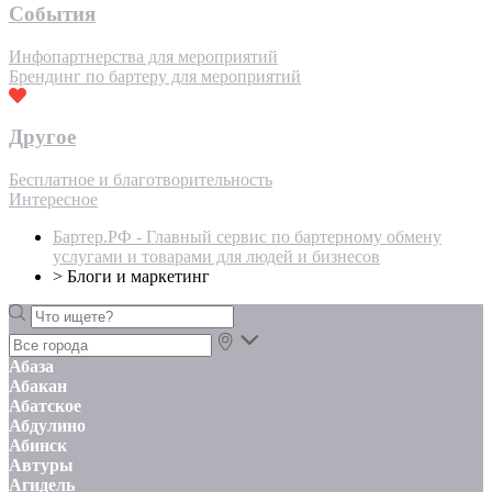
События
Инфопартнерства для мероприятий
Брендинг по бартеру для мероприятий
Другое
Бесплатное и благотворительность
Интересное
Бартер.РФ - Главный сервис по бартерному обмену
услугами и товарами для людей и бизнесов
>
Блоги и маркетинг
Абаза
Абакан
Абатское
Абдулино
Абинск
Автуры
Агидель