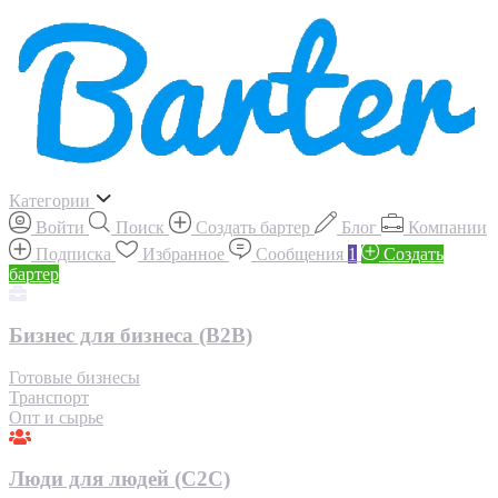
Категории
Войти
Поиск
Создать бартер
Блог
Компании
Подписка
Избранное
Сообщения
1
Создать
бартер
Бизнес для бизнеса (B2B)
Готовые бизнесы
Транспорт
Опт и сырье
Люди для людей (С2С)