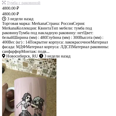
Тумба с раковиной
4800.00 ₽
4800.00 ₽
3 недели назад
Торговая марка: MerkanaСтрана: РоссияСерия:
MerkanaКоллекция: КвинтаТип мебели: тумба под
раковинуТумба под накладную раковину: нетЦвет:
белыйШирина (мм) : 480Глубина (мм) : 300Высота (мм) :
400Вес (кг) : 14Покрытие корпуса: лакокрасочноеМатериал
фасада: МДФМатериал корпуса: ЛДСПМатериал раковины:
санфарфорМонтаж: подв...
Новосибирск, RU
3 недели назад