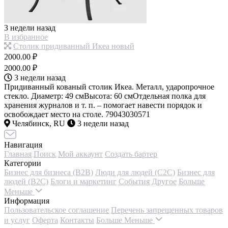
3 недели назад
В избранное
Столик придиванный Икеа новый
2000.00 ₽
2000.00 ₽
3 недели назад
Придиванный кованый столик Икеа. Металл, ударопрочное
стекло. Диаметр: 49 смВысота: 60 смОтдельная полка для
хранения журналов и т. п. – помогает навести порядок и
освобождает место на столе. 79043030571
Челябинск, RU
3 недели назад
Навигация
Главная
Поиск
Мой аккаунт
Создать бартер
Категории
Бизнес для бизнеса (B2B)
Люди для людей (С2С)
Бизнес для
людей (B2C)
Блоги и маркетинг
События
Другое
Больше
Меньше
Информация
Пользовательское соглашение
Перечень запрещенных товаров
и услуг
Оферта
Контакты
Больше
Меньше