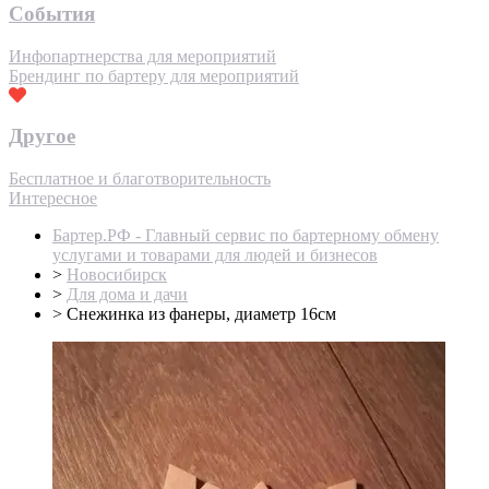
События
Инфопартнерства для мероприятий
Брендинг по бартеру для мероприятий
Другое
Бесплатное и благотворительность
Интересное
Бартер.РФ - Главный сервис по бартерному обмену
услугами и товарами для людей и бизнесов
>
Новосибирск
>
Для дома и дачи
>
Снежинка из фанеры, диаметр 16см