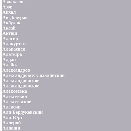
Азнакаево
Азов
Айхал
Ак-Довурак
Акбулак
Аксай
Акташ
Алагир
Алакуртти
Алапаевск
Алатырь
Алдан
Алейск
Александров
Александровск-Сахалинский
Александровское
Александровское
Алексеевка
Алексеевка
Алексеевское
Алексин
Али-Бердуковский
Али-Юрт
Аллерой
Алнаши