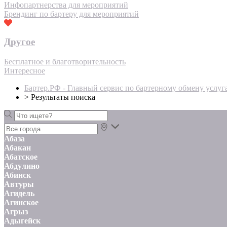
Инфопартнерства для мероприятий
Брендинг по бартеру для мероприятий
Другое
Бесплатное и благотворительность
Интересное
Бартер.РФ - Главный сервис по бартерному обмену услуг
>
Результаты поиска
Абаза
Абакан
Абатское
Абдулино
Абинск
Автуры
Агидель
Агинское
Агрыз
Адыгейск