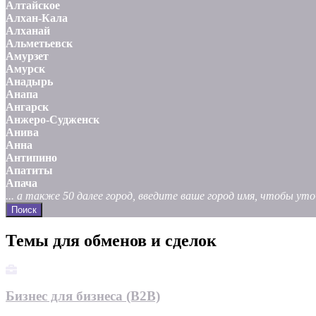
Алтайское
Алхан-Кала
Алханай
Альметьевск
Амурзет
Амурск
Анадырь
Анапа
Ангарск
Анжеро-Судженск
Анива
Анна
Антипино
Апатиты
Апача
... а также 50 далее город, введите ваше город имя, чтобы у
Поиск
Темы для обменов и сделок
Бизнес для бизнеса (B2B)