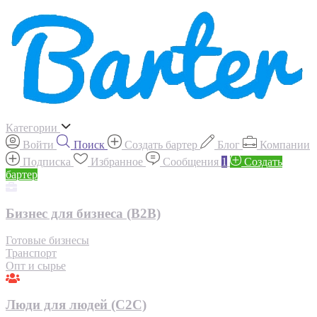
Категории
Войти
Поиск
Создать бартер
Блог
Компании
Подписка
Избранное
Сообщения
1
Создать
бартер
Бизнес для бизнеса (B2B)
Готовые бизнесы
Транспорт
Опт и сырье
Люди для людей (С2С)