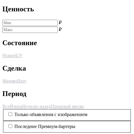
Ценность
₽
₽
Состояние
Новое
Б/У
Сделка
Меняю
Ищу
Период
Все
Вчера
Неделю назад
Прошлый месяц
Только объявления с изображением
Последние Премиум-бартеры