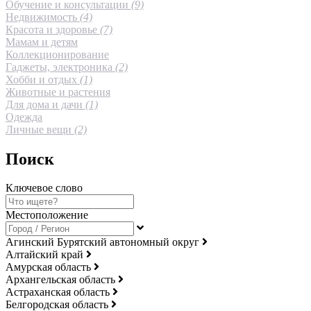
Обучение и консультации
(9)
Недвижимость
(4)
Красота и здоровье
(7)
Мамам и детям
Коллекционирование
Гаджеты, электроника
(2)
Хобби и отдых
(1)
Животные и растения
Для дома и дачи
(1)
Одежда
Личные вещи
(2)
Поиск
Ключевое слово
Местоположение
Агинский Бурятский автономный округ
Алтайский край
Амурская область
Архангельская область
Астраханская область
Белгородская область