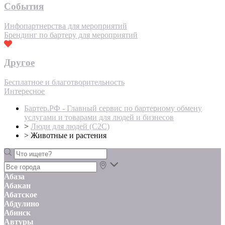
События
Инфопартнерства для мероприятий
Брендинг по бартеру для мероприятий
Другое
Бесплатное и благотворительность
Интересное
Бартер.РФ - Главный сервис по бартерному обмену
услугами и товарами для людей и бизнесов
>
Люди для людей (С2С)
>
Животные и растения
Абаза
Абакан
Абатское
Абдулино
Абинск
Автуры