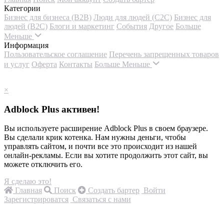
Категории
Бизнес для бизнеса (B2B)
Люди для людей (С2С)
Бизнес для
людей (B2C)
Блоги и маркетинг
События
Другое
Больше
Меньше
Информация
Пользовательское соглашение
Перечень запрещенных товаров
и услуг
Оферта
Контакты
Больше
Меньше
×
Adblock Plus активен!
Вы используете расширение Adblock Plus в своем браузере.
Вы сделали крик котенка. Нам нужны деньги, чтобы
управлять сайтом, и почти все это происходит из нашей
онлайн-рекламы. Если вы хотите продолжить этот сайт, вы
можете отключить его.
Я сделаю это!
Главная
Поиск
Создать бартер
Войти
Зарегистрироватся
Связаться с нами