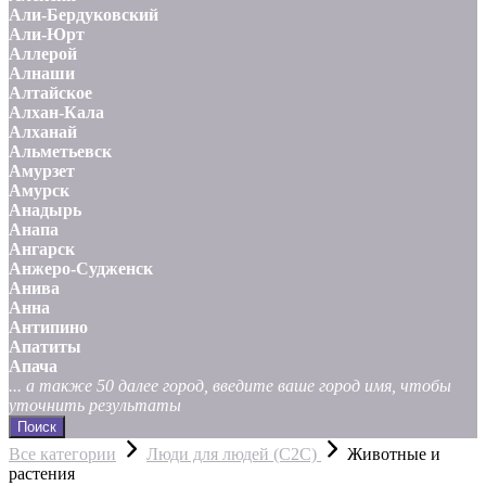
Али-Бердуковский
Али-Юрт
Аллерой
Алнаши
Алтайское
Алхан-Кала
Алханай
Альметьевск
Амурзет
Амурск
Анадырь
Анапа
Ангарск
Анжеро-Судженск
Анива
Анна
Антипино
Апатиты
Апача
... а также 50 далее город, введите ваше город имя, чтобы
уточнить результаты
Поиск
Все категории
Люди для людей (С2С)
Животные и
растения