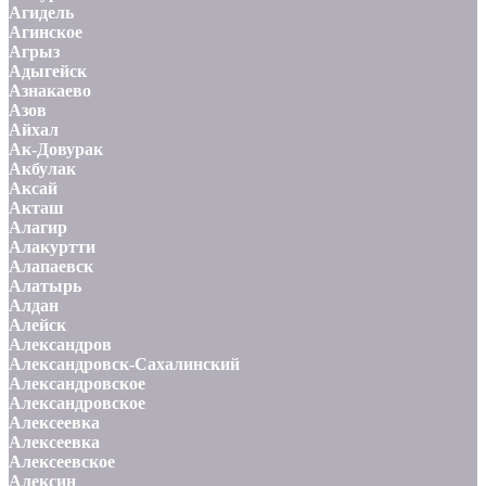
Агидель
Агинское
Агрыз
Адыгейск
Азнакаево
Азов
Айхал
Ак-Довурак
Акбулак
Аксай
Акташ
Алагир
Алакуртти
Алапаевск
Алатырь
Алдан
Алейск
Александров
Александровск-Сахалинский
Александровское
Александровское
Алексеевка
Алексеевка
Алексеевское
Алексин