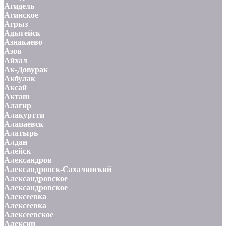
Агидель
Агинское
Агрыз
Адыгейск
Азнакаево
Азов
Айхал
Ак-Довурак
Акбулак
Аксай
Акташ
Алагир
Алакуртти
Алапаевск
Алатырь
Алдан
Алейск
Александров
Александровск-Сахалинский
Александровское
Александровское
Алексеевка
Алексеевка
Алексеевское
Алексин