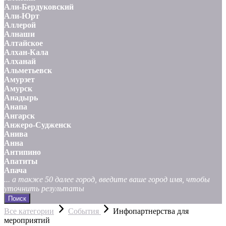
Али-Бердуковский
Али-Юрт
Аллерой
Алнаши
Алтайское
Алхан-Кала
Алханай
Альметьевск
Амурзет
Амурск
Анадырь
Анапа
Ангарск
Анжеро-Судженск
Анива
Анна
Антипино
Апатиты
Апача
... а также 50 далее город, введите ваше город имя, чтобы
уточнить результаты
Поиск
Все категории
События
Инфопартнерства для
мероприятий