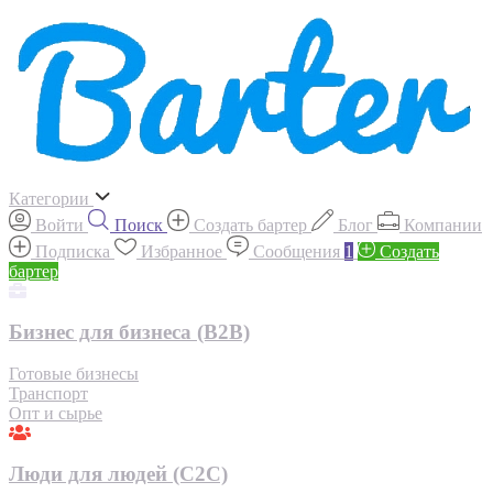
Категории
Войти
Поиск
Создать бартер
Блог
Компании
Подписка
Избранное
Сообщения
1
Создать
бартер
Бизнес для бизнеса (B2B)
Готовые бизнесы
Транспорт
Опт и сырье
Люди для людей (С2С)