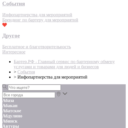
События
Инфопартнерства для мероприятий
Брендинг по бартеру для мероприятий
Другое
Бесплатное и благотворительность
Интересное
Бартер.РФ - Главный сервис по бартерному обмену
услугами и товарами для людей и бизнесов
>
События
>
Инфопартнерства для мероприятий
Абаза
Абакан
Абатское
Абдулино
Абинск
Автуры