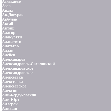
Азнакаево
Азов
Айхал
Ак-Довурак
Акбулак
Аксай
Акташ
Алагир
Алакуртти
Алапаевск
Алатырь
Алдан
Алейск
Александров
Александровск-Сахалинский
Александровское
Александровское
Алексеевка
Алексеевка
Алексеевское
Алексин
Али-Бердуковский
Али-Юрт
Аллерой
Алнаши