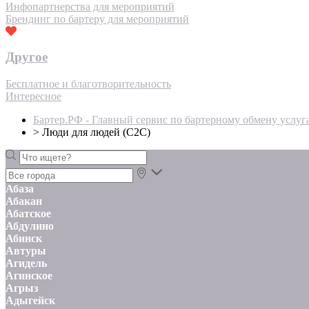
Инфопартнерства для мероприятий
Брендинг по бартеру для мероприятий
Другое
Бесплатное и благотворительность
Интересное
Бартер.РФ - Главный сервис по бартерному обмену услуг
>
Люди для людей (С2С)
Абаза
Абакан
Абатское
Абдулино
Абинск
Автуры
Агидель
Агинское
Агрыз
Адыгейск