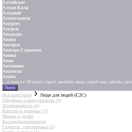
Алтайское
Алхан-Кала
Алханай
Альметьевск
Амурзет
Амурск
Анадырь
Анапа
Ангарск
Анжеро-Судженск
Анива
Анна
Антипино
Апатиты
Апача
... а также 50 далее город, введите ваше город имя, чтобы у
Поиск
Все категории
Люди для людей (С2С)
Обучение и консультации
(9)
Недвижимость
(4)
Красота и здоровье
(7)
Мамам и детям
Коллекционирование
Гаджеты, электроника
(2)