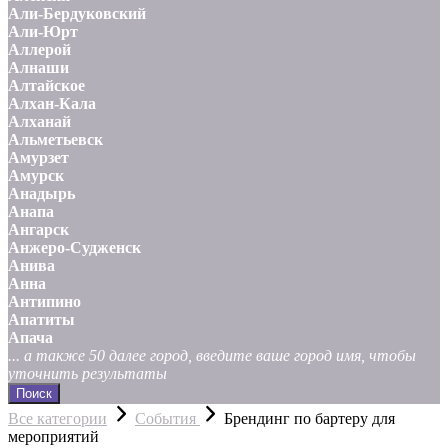
Али-Бердуковский
Али-Юрт
Аллерой
Алнаши
Алтайское
Алхан-Кала
Алханай
Альметьевск
Амурзет
Амурск
Анадырь
Анапа
Ангарск
Анжеро-Судженск
Анива
Анна
Антипино
Апатиты
Апача
... а также 50 далее город, введите ваше город имя, чтобы
уточнить результаты
Поиск
Все категории
События
Брендинг по бартеру для
мероприятий