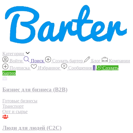
Категории
Войти
Поиск
Создать бартер
Блог
Компании
Подписка
Избранное
Сообщения
1
Создать
бартер
Бизнес для бизнеса (B2B)
Готовые бизнесы
Транспорт
Опт и сырье
Люди для людей (С2С)