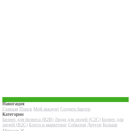
Навигация
Главная
Поиск
Мой аккаунт
Создать бартер
Категории
Бизнес для бизнеса (B2B)
Люди для людей (С2С)
Бизнес для
людей (B2C)
Блоги и маркетинг
События
Другое
Больше
Меньше