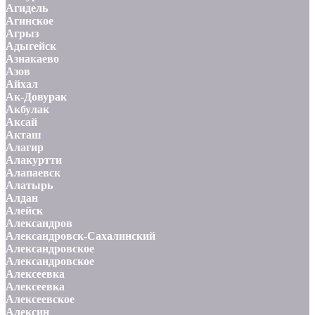
Агидель
Агинское
Агрыз
Адыгейск
Азнакаево
Азов
Айхал
Ак-Довурак
Акбулак
Аксай
Акташ
Алагир
Алакуртти
Алапаевск
Алатырь
Алдан
Алейск
Александров
Александровск-Сахалинский
Александровское
Александровское
Алексеевка
Алексеевка
Алексеевское
Алексин