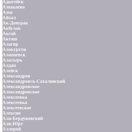
Адыгейск
Азнакаево
Азов
Айхал
Ак-Довурак
Акбулак
Аксай
Акташ
Алагир
Алакуртти
Алапаевск
Алатырь
Алдан
Алейск
Александров
Александровск-Сахалинский
Александровское
Александровское
Алексеевка
Алексеевка
Алексеевское
Алексин
Али-Бердуковский
Али-Юрт
Аллерой