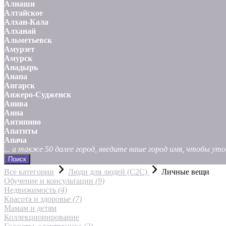
Алнаши
Алтайское
Алхан-Кала
Алханай
Альметьевск
Амурзет
Амурск
Анадырь
Анапа
Ангарск
Анжеро-Судженск
Анива
Анна
Антипино
Апатиты
Апача
... а также 50 далее город, введите ваше город имя, чтобы у
Поиск
Все категории
Люди для людей (С2С)
Личные вещи
Обучение и консультации
(9)
Недвижимость
(4)
Красота и здоровье
(7)
Мамам и детям
Коллекционирование