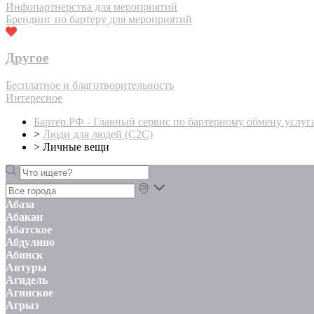
Инфопартнерства для мероприятий
Брендинг по бартеру для мероприятий
Другое
Бесплатное и благотворительность
Интересное
Бартер.РФ - Главный сервис по бартерному обмену услуг
>
Люди для людей (С2С)
>
Личные вещи
Абаза
Абакан
Абатское
Абдулино
Абинск
Автуры
Агидель
Агинское
Агрыз