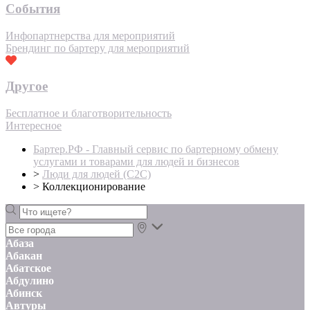
События
Инфопартнерства для мероприятий
Брендинг по бартеру для мероприятий
Другое
Бесплатное и благотворительность
Интересное
Бартер.РФ - Главный сервис по бартерному обмену
услугами и товарами для людей и бизнесов
>
Люди для людей (С2С)
>
Коллекционирование
Абаза
Абакан
Абатское
Абдулино
Абинск
Автуры