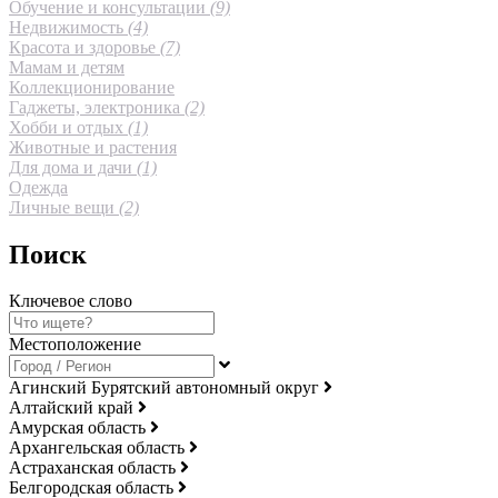
Обучение и консультации
(9)
Недвижимость
(4)
Красота и здоровье
(7)
Мамам и детям
Коллекционирование
Гаджеты, электроника
(2)
Хобби и отдых
(1)
Животные и растения
Для дома и дачи
(1)
Одежда
Личные вещи
(2)
Поиск
Ключевое слово
Местоположение
Агинский Бурятский автономный округ
Алтайский край
Амурская область
Архангельская область
Астраханская область
Белгородская область