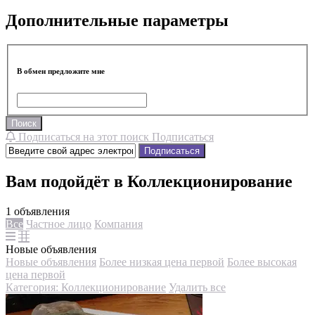
Дополнительные параметры
В обмен предложите мне
Поиск
Подписаться на этот поиск
Подписаться
Подписаться
Вам подойдёт в Коллекционирование
1 объявления
Все
Частное лицо
Компания
Новые объявления
Новые объявления
Более низкая цена первой
Более высокая
цена первой
Категория: Коллекционирование
Удалить все