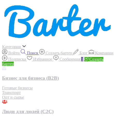
Категории
Войти
Поиск
Создать бартер
Блог
Компании
Подписка
Избранное
Сообщения
1
Создать
бартер
Бизнес для бизнеса (B2B)
Готовые бизнесы
Транспорт
Опт и сырье
Люди для людей (С2С)