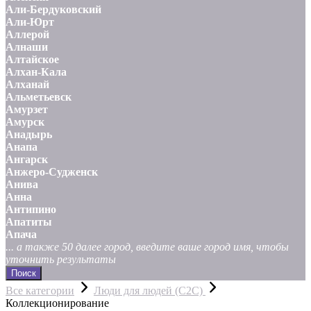
Али-Бердуковский
Али-Юрт
Аллерой
Алнаши
Алтайское
Алхан-Кала
Алханай
Альметьевск
Амурзет
Амурск
Анадырь
Анапа
Ангарск
Анжеро-Судженск
Анива
Анна
Антипино
Апатиты
Апача
... а также 50 далее город, введите ваше город имя, чтобы
уточнить результаты
Поиск
Все категории
Люди для людей (С2С)
Коллекционирование