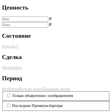
Ценность
₽
₽
Состояние
Новое
Б/У
Сделка
Меняю
Ищу
Период
Все
Вчера
Неделю назад
Прошлый месяц
Только объявления с изображением
Последние Премиум-бартеры