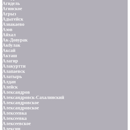
Агидель
Агинское
Агрыз
Адыгейск
Азнакаево
Азов
Айхал
Ак-Довурак
Акбулак
Аксай
Акташ
Алагир
Алакуртти
Алапаевск
Алатырь
Алдан
Алейск
Александров
Александровск-Сахалинский
Александровское
Александровское
Алексеевка
Алексеевка
Алексеевское
Алексин