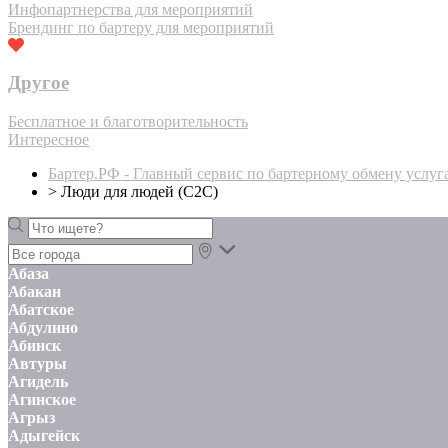
Инфопартнерства для мероприятий
Брендинг по бартеру для мероприятий
Другое
Бесплатное и благотворительность
Интересное
Бартер.РФ - Главный сервис по бартерному обмену услуг
>
Люди для людей (С2С)
Абаза
Абакан
Абатское
Абдулино
Абинск
Автуры
Агидель
Агинское
Агрыз
Адыгейск