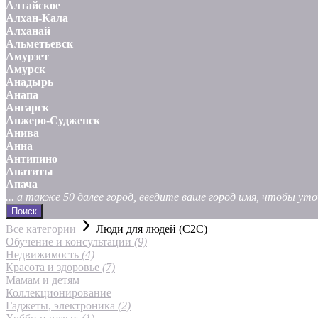
Алтайское
Алхан-Кала
Алханай
Альметьевск
Амурзет
Амурск
Анадырь
Анапа
Ангарск
Анжеро-Судженск
Анива
Анна
Антипино
Апатиты
Апача
... а также 50 далее город, введите ваше город имя, чтобы у
Поиск
Все категории
Люди для людей (С2С)
Обучение и консультации
(9)
Недвижимость
(4)
Красота и здоровье
(7)
Мамам и детям
Коллекционирование
Гаджеты, электроника
(2)