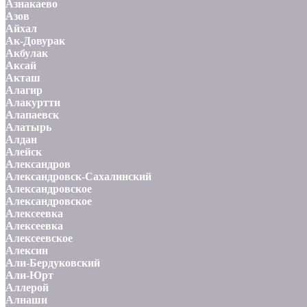
Азнакаево
Азов
Айхал
Ак-Довурак
Акбулак
Аксай
Акташ
Алагир
Алакуртти
Алапаевск
Алатырь
Алдан
Алейск
Александров
Александровск-Сахалинский
Александровское
Александровское
Алексеевка
Алексеевка
Алексеевское
Алексин
Али-Бердуковский
Али-Юрт
Аллерой
Алнаши