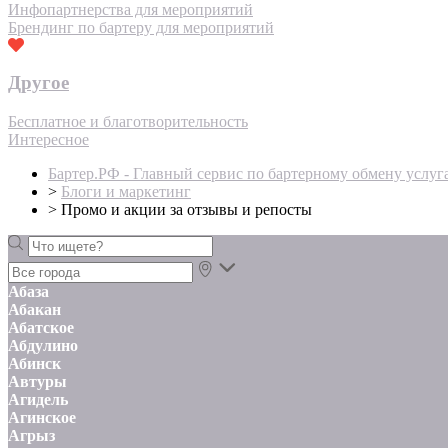
Инфопартнерства для мероприятий
Брендинг по бартеру для мероприятий
Другое
Бесплатное и благотворительность
Интересное
Бартер.РФ - Главный сервис по бартерному обмену услуг
>
Блоги и маркетинг
>
Промо и акции за отзывы и репосты
Абаза
Абакан
Абатское
Абдулино
Абинск
Автуры
Агидель
Агинское
Агрыз