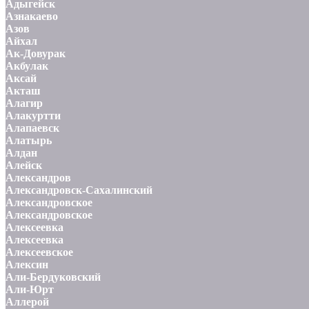
Адыгейск
Азнакаево
Азов
Айхал
Ак-Довурак
Акбулак
Аксай
Акташ
Алагир
Алакуртти
Алапаевск
Алатырь
Алдан
Алейск
Александров
Александровск-Сахалинский
Александровское
Александровское
Алексеевка
Алексеевка
Алексеевское
Алексин
Али-Бердуковский
Али-Юрт
Аллерой