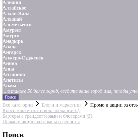
Алнаши
Алтайское
Алхан-Кала
Алханай
Альметьевск
Амурзет
Амурск
Анадырь
Анапа
Ангарск
Анжеро-Судженск
Анива
Анна
Антипино
Апатиты
Апача
... а также 50 далее город, введите ваше город имя, чтобы у
Поиск
Все категории
Блоги и маркетинг
Промо и акции за отз
Кросс-маркетинг и коллаборации
(2)
Бартеры с трендсеттерами и блогерами
(5)
Промо и акции за отзывы и репосты
Поиск