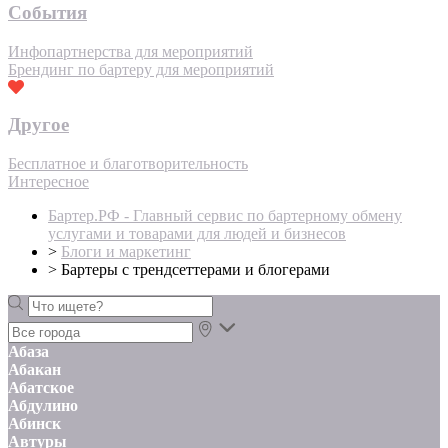
События
Инфопартнерства для мероприятий
Брендинг по бартеру для мероприятий
Другое
Бесплатное и благотворительность
Интересное
Бартер.РФ - Главный сервис по бартерному обмену
услугами и товарами для людей и бизнесов
>
Блоги и маркетинг
>
Бартеры с трендсеттерами и блогерами
Абаза
Абакан
Абатское
Абдулино
Абинск
Автуры