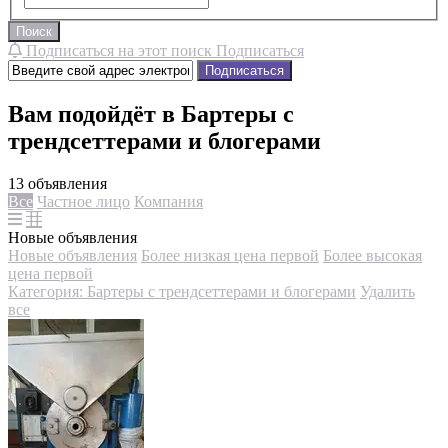
Поиск
Подписаться на этот поиск
Подписаться
Подписаться
Вам подойдёт в Бартеры с
трендсеттерами и блогерами
13 объявления
Все
Частное лицо
Компания
Новые объявления
Новые объявления
Более низкая цена первой
Более высокая
цена первой
Категория: Бартеры с трендсеттерами и блогерами
Удалить
все