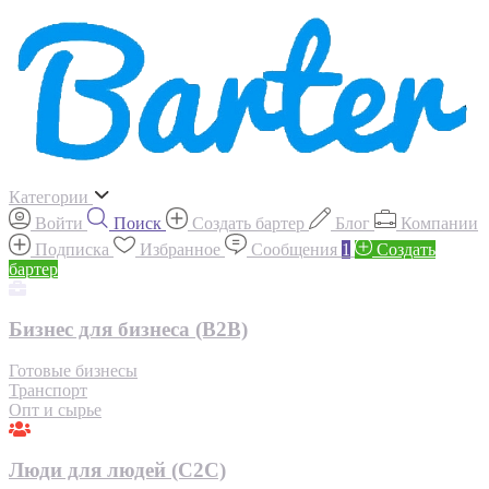
Категории
Войти
Поиск
Создать бартер
Блог
Компании
Подписка
Избранное
Сообщения
1
Создать
бартер
Бизнес для бизнеса (B2B)
Готовые бизнесы
Транспорт
Опт и сырье
Люди для людей (С2С)