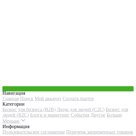
Навигация
Главная
Поиск
Мой аккаунт
Создать бартер
Категории
Бизнес для бизнеса (B2B)
Люди для людей (С2С)
Бизнес для
людей (B2C)
Блоги и маркетинг
События
Другое
Больше
Меньше
Информация
Пользовательское соглашение
Перечень запрещенных товаров