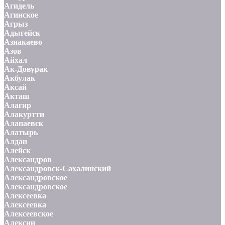
Агидель
Агинское
Агрыз
Адыгейск
Азнакаево
Азов
Айхал
Ак-Довурак
Акбулак
Аксай
Акташ
Алагир
Алакуртти
Алапаевск
Алатырь
Алдан
Алейск
Александров
Александровск-Сахалинский
Александровское
Александровское
Алексеевка
Алексеевка
Алексеевское
Алексин