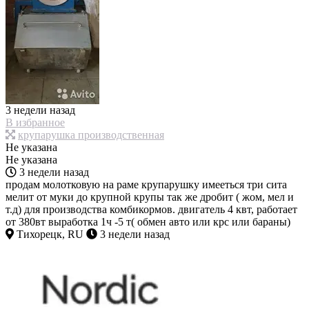
3 недели назад
В избранное
крупарушка производственная
Не указана
Не указана
3 недели назад
продам молотковую на раме крупарушку имееться три сита
мелит от муки до крупной крупы так же дробит ( жом, мел и
т.д) для производства комбикормов. двигатель 4 квт, работает
от 380вт выработка 1ч -5 т( обмен авто или крс или бараны)
Тихорецк, RU
3 недели назад