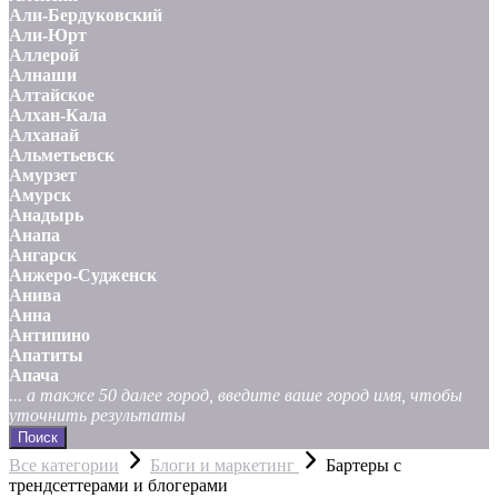
Али-Бердуковский
Али-Юрт
Аллерой
Алнаши
Алтайское
Алхан-Кала
Алханай
Альметьевск
Амурзет
Амурск
Анадырь
Анапа
Ангарск
Анжеро-Судженск
Анива
Анна
Антипино
Апатиты
Апача
... а также 50 далее город, введите ваше город имя, чтобы
уточнить результаты
Поиск
Все категории
Блоги и маркетинг
Бартеры с
трендсеттерами и блогерами