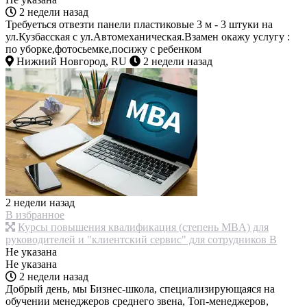
2 недели назад
Требуеться отвезти панели пластиковые 3 м - 3 штуки на
ул.Кузбасская с ул.Автомеханическая.Взамен окажу услугу :
по уборке,фотосьемке,посижу с ребенком
Нижний Новгород, RU
2 недели назад
2 недели назад
В избранное
Курсы повышения квалификация (степень MBA) для
руководителей и "клиентский сервис" для сотрудников В
Не указана
Не указана
2 недели назад
Добрый день, мы Бизнес-школа, специализирующаяся на
обучении менеджеров среднего звена, Топ-менеджеров,