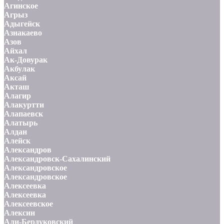
Агинское
Агрыз
Адыгейск
Азнакаево
Азов
Айхал
Ак-Довурак
Акбулак
Аксай
Акташ
Алагир
Алакуртти
Алапаевск
Алатырь
Алдан
Алейск
Александров
Александровск-Сахалинский
Александровское
Александровское
Алексеевка
Алексеевка
Алексеевское
Алексин
Али-Бердуковский