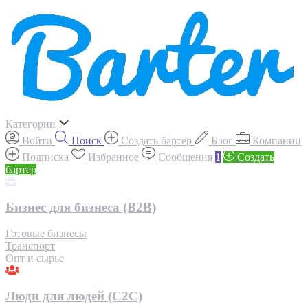
Категории
Войти
Поиск
Создать бартер
Блог
Компании
Подписка
Избранное
Сообщения
1
Создать
бартер
Бизнес для бизнеса (B2B)
Готовые бизнесы
Транспорт
Опт и сырье
Люди для людей (С2С)