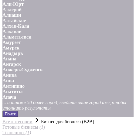
Али-Юрт
Аллерой
Алнаши
Алтайское
Алхан-Кала
Алханай
Альметьевск
Амурзет
Амурск
Анадырь
Анапа
Ангарск
Анжеро-Судженск
Анива
Анна
Антипино
Апатиты
Апача
... а также 50 далее город, введите ваше город имя, чтобы
уточнить результаты
Поиск
Все категории
Бизнес для бизнеса (B2B)
Готовые бизнесы
(1)
Транспорт
(1)