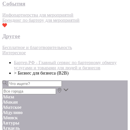
События
Инфопартнерства для мероприятий
Брендинг по бартеру для мероприятий
Другое
Бесплатное и благотворительность
Интересное
Бартер.РФ - Главный сервис по бартерному обмену
услугами и товарами для людей и бизнесов
>
Бизнес для бизнеса (B2B)
Абаза
Абакан
Абатское
Абдулино
Абинск
Автуры
Агидель