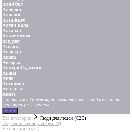
Али-Юрт
Аллерой
Алнаши
Алтайское
Алхан-Кала
Алханай
Альметьевск
Амурзет
Амурск
Анадырь
Анапа
Ангарск
Анжеро-Судженск
Анива
Анна
Антипино
Апатиты
Апача
... а также 50 далее город, введите ваше город имя, чтобы
уточнить результаты
Поиск
Все категории
Люди для людей (С2С)
Обучение и консультации
(9)
Недвижимость
(4)