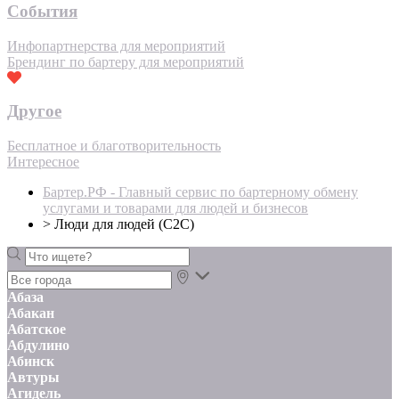
События
Инфопартнерства для мероприятий
Брендинг по бартеру для мероприятий
Другое
Бесплатное и благотворительность
Интересное
Бартер.РФ - Главный сервис по бартерному обмену
услугами и товарами для людей и бизнесов
>
Люди для людей (С2С)
Абаза
Абакан
Абатское
Абдулино
Абинск
Автуры
Агидель