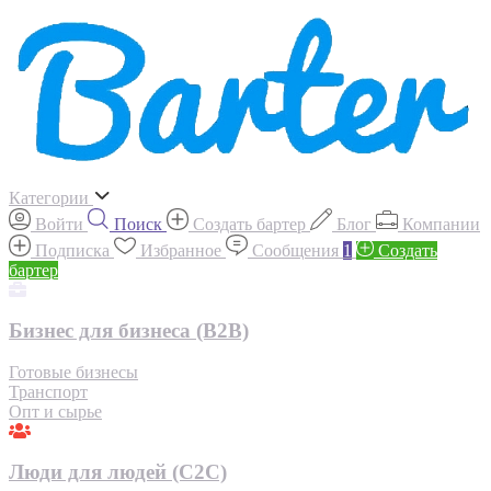
Категории
Войти
Поиск
Создать бартер
Блог
Компании
Подписка
Избранное
Сообщения
1
Создать
бартер
Бизнес для бизнеса (B2B)
Готовые бизнесы
Транспорт
Опт и сырье
Люди для людей (С2С)