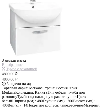
3 недели назад
В избранное
Тумба с раковиной
4800.00 ₽
4800.00 ₽
3 недели назад
Торговая марка: MerkanaСтрана: РоссияСерия:
MerkanaКоллекция: КвинтаТип мебели: тумба под
раковинуТумба под накладную раковину: нетЦвет:
белыйШирина (мм) : 480Глубина (мм) : 300Высота (мм) :
400Вес (кг) : 14Покрытие корпуса: лакокрасочноеМатериал