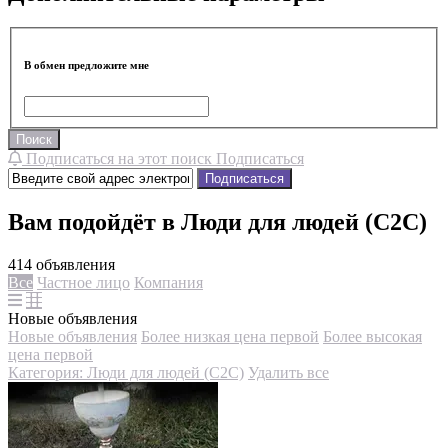
В обмен предложите мне
Поиск
Подписаться на этот поиск
Подписаться
Подписаться
Вам подойдёт в Люди для людей (С2С)
414 объявления
Все
Частное лицо
Компания
Новые объявления
Новые объявления
Более низкая цена первой
Более высокая
цена первой
Категория: Люди для людей (С2С)
Удалить все