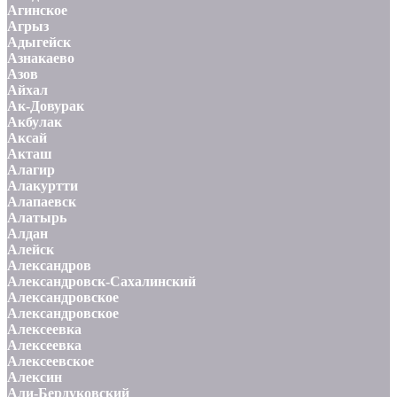
Агинское
Агрыз
Адыгейск
Азнакаево
Азов
Айхал
Ак-Довурак
Акбулак
Аксай
Акташ
Алагир
Алакуртти
Алапаевск
Алатырь
Алдан
Алейск
Александров
Александровск-Сахалинский
Александровское
Александровское
Алексеевка
Алексеевка
Алексеевское
Алексин
Али-Бердуковский