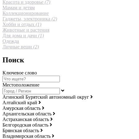
Красота и здоровье
(7)
Мамам и детям
Коллекционирование
Гаджеты, электроника
(2)
Хобби и отдых
(1)
Животные и растения
Для дома и дачи
(1)
Одежда
Личные вещи
(2)
Поиск
Ключевое слово
Местоположение
Агинский Бурятский автономный округ
Алтайский край
Амурская область
Архангельская область
Астраханская область
Белгородская область
Брянская область
Владимирская область