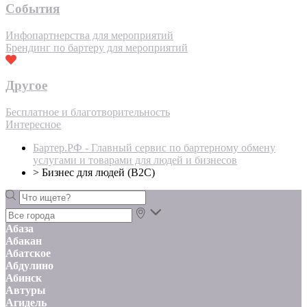
События
Инфопартнерства для мероприятий
Брендинг по бартеру для мероприятий
Другое
Бесплатное и благотворительность
Интересное
Бартер.РФ - Главный сервис по бартерному обмену
услугами и товарами для людей и бизнесов
>
Бизнес для людей (B2C)
Абаза
Абакан
Абатское
Абдулино
Абинск
Автуры
Агидель