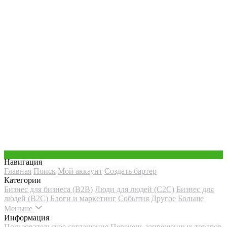
Навигация
Главная
Поиск
Мой аккаунт
Создать бартер
Категории
Бизнес для бизнеса (B2B)
Люди для людей (С2С)
Бизнес для
людей (B2C)
Блоги и маркетинг
События
Другое
Больше
Меньше
Информация
Пользовательское соглашение
Перечень запрещенных товаров