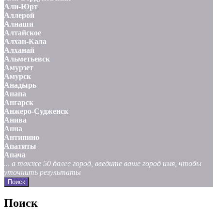
Али-Юрт
Аллерой
Алнаши
Алтайское
Алхан-Кала
Алханай
Альметьевск
Амурзет
Амурск
Анадырь
Анапа
Ангарск
Анжеро-Судженск
Анива
Анна
Антипино
Апатиты
Апача
... а также 50 далее город, введите ваше город имя, чтобы
уточнить результаты
Поиск
Поиск