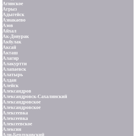
Агинское
Агрыз
Адыгейск
Азнакаево
Азов
Айхал
Ак-Довурак
Акбулак
Аксай
Акташ
Алагир
Алакуртти
Алапаевск
Алатырь
Алдан
Алейск
Александров
Александровск-Сахалинский
Александровское
Александровское
Алексеевка
Алексеевка
Алексеевское
Алексин
Али-Бердуковский