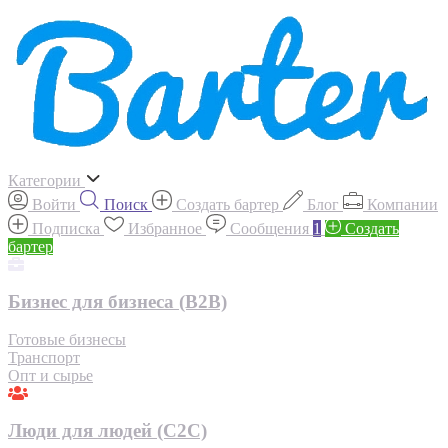
Категории
Войти
Поиск
Создать бартер
Блог
Компании
Подписка
Избранное
Сообщения
1
Создать
бартер
Бизнес для бизнеса (B2B)
Готовые бизнесы
Транспорт
Опт и сырье
Люди для людей (С2С)