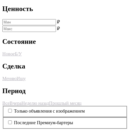
Ценность
₽
₽
Состояние
Новое
Б/У
Сделка
Меняю
Ищу
Период
Все
Вчера
Неделю назад
Прошлый месяц
Только объявления с изображением
Последние Премиум-бартеры