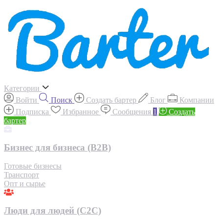
Категории
Войти
Поиск
Создать бартер
Блог
Компании
Подписка
Избранное
Сообщения
1
Создать
бартер
Бизнес для бизнеса (B2B)
Готовые бизнесы
Транспорт
Опт и сырье
Люди для людей (С2С)