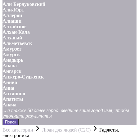
Али-Бердуковский
Али-Юрт
Аллерой
Алнаши
Алтайское
Алхан-Кала
Алханай
Альметьевск
Амурзет
Амурск
Анадырь
Анапа
Ангарск
Анжеро-Судженск
Анива
Анна
Антипино
Апатиты
Апача
... а также 50 далее город, введите ваше город имя, чтобы
уточнить результаты
Поиск
Все категории
Люди для людей (С2С)
Гаджеты,
электроника