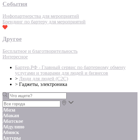
События
Инфопартнерства для мероприятий
Брендинг по бартеру для мероприятий
Другое
Бесплатное и благотворительность
Интересное
Бартер.РФ - Главный сервис по бартерному обмену
услугами и товарами для людей и бизнесов
>
Люди для людей (С2С)
>
Гаджеты, электроника
Абаза
Абакан
Абатское
Абдулино
Абинск
Автуры