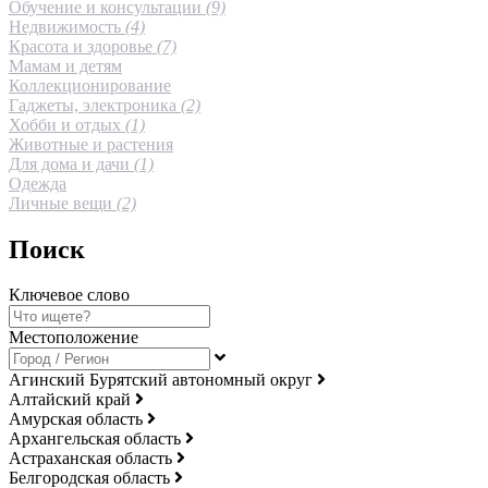
Обучение и консультации
(9)
Недвижимость
(4)
Красота и здоровье
(7)
Мамам и детям
Коллекционирование
Гаджеты, электроника
(2)
Хобби и отдых
(1)
Животные и растения
Для дома и дачи
(1)
Одежда
Личные вещи
(2)
Поиск
Ключевое слово
Местоположение
Агинский Бурятский автономный округ
Алтайский край
Амурская область
Архангельская область
Астраханская область
Белгородская область