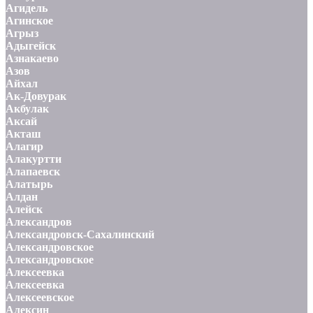
Агидель
Агинское
Агрыз
Адыгейск
Азнакаево
Азов
Айхал
Ак-Довурак
Акбулак
Аксай
Акташ
Алагир
Алакуртти
Алапаевск
Алатырь
Алдан
Алейск
Александров
Александровск-Сахалинский
Александровское
Александровское
Алексеевка
Алексеевка
Алексеевское
Алексин