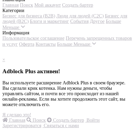
Главная
Поиск
Мой аккаунт
Создать бартер
Категории
Бизнес для бизнеса (B2B)
Люди для людей (С2С)
Бизнес для
людей (B2C)
Блоги и маркетинг
События
Другое
Больше
Меньше
Информация
Пользовательское соглашение
Перечень запрещенных товаров
и услуг
Оферта
Контакты
Больше
Меньше
×
Adblock Plus активен!
Вы используете расширение Adblock Plus в своем браузере.
Вы сделали крик котенка. Нам нужны деньги, чтобы
управлять сайтом, и почти все это происходит из нашей
онлайн-рекламы. Если вы хотите продолжить этот сайт, вы
можете отключить его.
Я сделаю это!
Главная
Поиск
Создать бартер
Войти
Зарегистрироватся
Связаться с нами