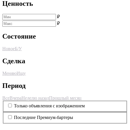
Ценность
₽
₽
Состояние
Новое
Б/У
Сделка
Меняю
Ищу
Период
Все
Вчера
Неделю назад
Прошлый месяц
Только объявления с изображением
Последние Премиум-бартеры