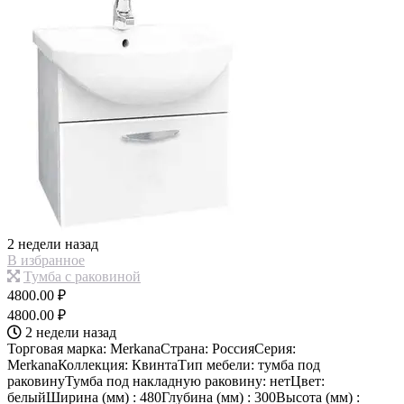
2 недели назад
В избранное
Тумба с раковиной
4800.00 ₽
4800.00 ₽
2 недели назад
Торговая марка: MerkanaСтрана: РоссияСерия:
MerkanaКоллекция: КвинтаТип мебели: тумба под
раковинуТумба под накладную раковину: нетЦвет:
белыйШирина (мм) : 480Глубина (мм) : 300Высота (мм) :