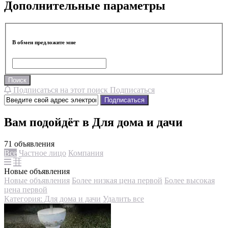
Дополнительные параметры
В обмен предложите мне
Поиск
Подписаться на этот поиск
Подписаться
Подписаться
Вам подойдёт в Для дома и дачи
71 объявления
Все
Частное лицо
Компания
Новые объявления
Новые объявления
Более низкая цена первой
Более высокая
цена первой
Категория: Для дома и дачи
Удалить все