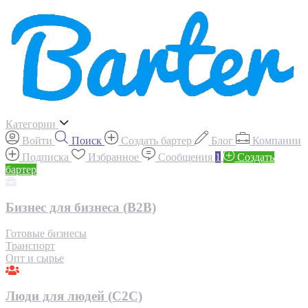
Категории
Войти
Поиск
Создать бартер
Блог
Компании
Подписка
Избранное
Сообщения
1
Создать
бартер
Бизнес для бизнеса (B2B)
Готовые бизнесы
Транспорт
Опт и сырье
Люди для людей (С2С)