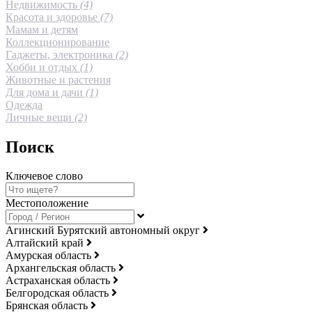
Недвижимость
(4)
Красота и здоровье
(7)
Мамам и детям
Коллекционирование
Гаджеты, электроника
(2)
Хобби и отдых
(1)
Животные и растения
Для дома и дачи
(1)
Одежда
Личные вещи
(2)
Поиск
Ключевое слово
Местоположение
Агинский Бурятский автономный округ
Алтайский край
Амурская область
Архангельская область
Астраханская область
Белгородская область
Брянская область