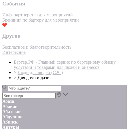
События
Инфопартнерства для мероприятий
Брендинг по бартеру для мероприятий
Другое
Бесплатное и благотворительность
Интересное
Бартер.РФ - Главный сервис по бартерному обмену
услугами и товарами для людей и бизнесов
>
Люди для людей (С2С)
>
Для дома и дачи
Абаза
Абакан
Абатское
Абдулино
Абинск
Автуры