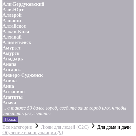
Али-Бердуковский
Али-Юрт
Аллерой
Алнаши
Алтайское
Алхан-Кала
Алханай
Альметьевск
Амурзет
Амурск
Анадырь
Анапа
Ангарск
Анжеро-Судженск
Анива
Анна
Антипино
Апатиты
Апача
... а также 50 далее город, введите ваше город имя, чтобы
уточнить результаты
Поиск
Все категории
Люди для людей (С2С)
Для дома и дачи
Обучение и консультации
(9)