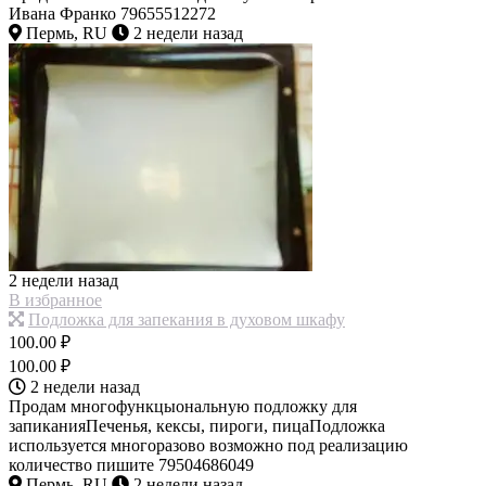
Ивана Франко 79655512272
Пермь, RU
2 недели назад
2 недели назад
В избранное
Подложка для запекания в духовом шкафу
100.00 ₽
100.00 ₽
2 недели назад
Продам многофункцыональную подложку для
запиканияПеченья, кексы, пироги, пицаПодложка
используется многоразово возможно под реализацию
количество пишите 79504686049
Пермь, RU
2 недели назад