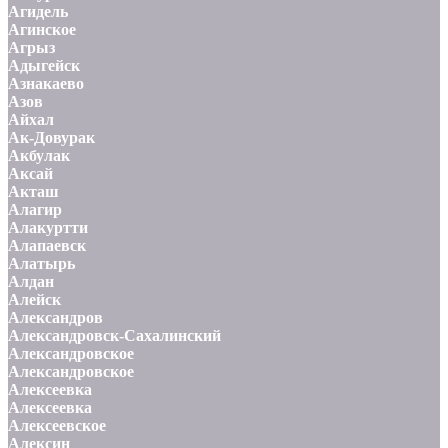
Агидель
Агинское
Агрыз
Адыгейск
Азнакаево
Азов
Айхал
Ак-Довурак
Акбулак
Аксай
Акташ
Алагир
Алакуртти
Алапаевск
Алатырь
Алдан
Алейск
Александров
Александровск-Сахалинский
Александровское
Александровское
Алексеевка
Алексеевка
Алексеевское
Алексин