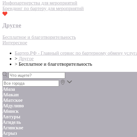
Инфопартнерства для мероприятий
Брендинг по бартеру для мероприятий
Другое
Бесплатное и благотворительность
Интересное
Бартер.РФ - Главный сервис по бартерному обмену услуг
>
Другое
>
Бесплатное и благотворительность
Абаза
Абакан
Абатское
Абдулино
Абинск
Автуры
Агидель
Агинское
Агрыз