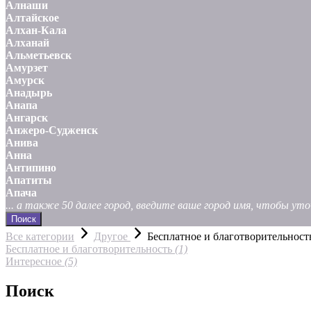
Алнаши
Алтайское
Алхан-Кала
Алханай
Альметьевск
Амурзет
Амурск
Анадырь
Анапа
Ангарск
Анжеро-Судженск
Анива
Анна
Антипино
Апатиты
Апача
... а также 50 далее город, введите ваше город имя, чтобы у
Поиск
Все категории
Другое
Бесплатное и благотворительност
Бесплатное и благотворительность
(1)
Интересное
(5)
Поиск