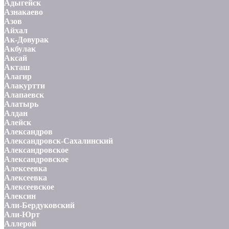
Адыгейск
Азнакаево
Азов
Айхал
Ак-Довурак
Акбулак
Аксай
Акташ
Алагир
Алакуртти
Алапаевск
Алатырь
Алдан
Алейск
Александров
Александровск-Сахалинский
Александровское
Александровское
Алексеевка
Алексеевка
Алексеевское
Алексин
Али-Бердуковский
Али-Юрт
Аллерой