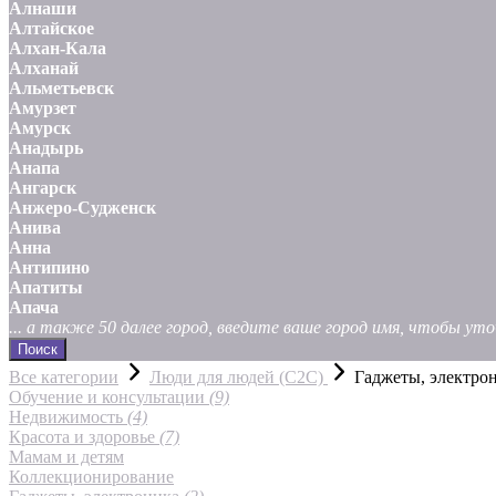
Алнаши
Алтайское
Алхан-Кала
Алханай
Альметьевск
Амурзет
Амурск
Анадырь
Анапа
Ангарск
Анжеро-Судженск
Анива
Анна
Антипино
Апатиты
Апача
... а также 50 далее город, введите ваше город имя, чтобы у
Поиск
Все категории
Люди для людей (С2С)
Гаджеты, электро
Обучение и консультации
(9)
Недвижимость
(4)
Красота и здоровье
(7)
Мамам и детям
Коллекционирование