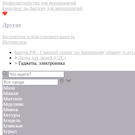
Инфопартнерства для мероприятий
Брендинг по бартеру для мероприятий
Другое
Бесплатное и благотворительность
Интересное
Бартер.РФ - Главный сервис по бартерному обмену услуг
>
Люди для людей (С2С)
>
Гаджеты, электроника
Абаза
Абакан
Абатское
Абдулино
Абинск
Автуры
Агидель
Агинское
Агрыз