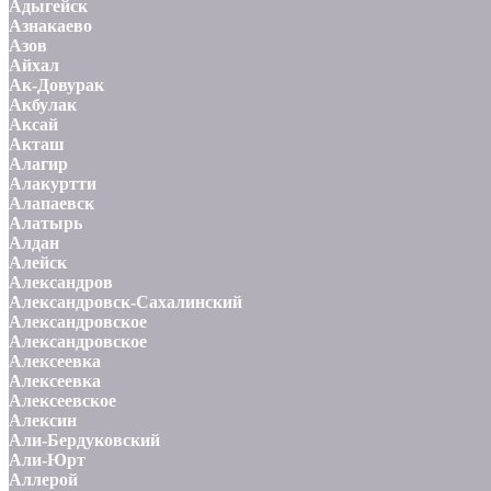
Адыгейск
Азнакаево
Азов
Айхал
Ак-Довурак
Акбулак
Аксай
Акташ
Алагир
Алакуртти
Алапаевск
Алатырь
Алдан
Алейск
Александров
Александровск-Сахалинский
Александровское
Александровское
Алексеевка
Алексеевка
Алексеевское
Алексин
Али-Бердуковский
Али-Юрт
Аллерой