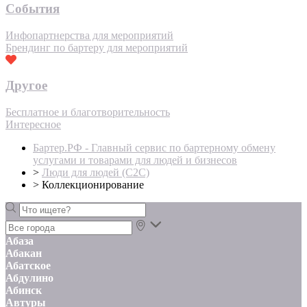
События
Инфопартнерства для мероприятий
Брендинг по бартеру для мероприятий
Другое
Бесплатное и благотворительность
Интересное
Бартер.РФ - Главный сервис по бартерному обмену
услугами и товарами для людей и бизнесов
>
Люди для людей (С2С)
>
Коллекционирование
Абаза
Абакан
Абатское
Абдулино
Абинск
Автуры