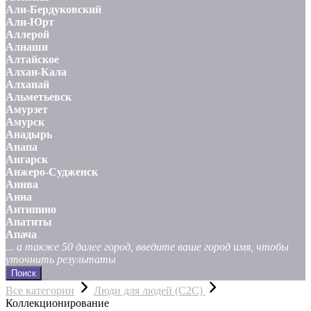
Али-Бердуковский
Али-Юрт
Аллерой
Алнаши
Алтайское
Алхан-Кала
Алханай
Альметьевск
Амурзет
Амурск
Анадырь
Анапа
Ангарск
Анжеро-Судженск
Анива
Анна
Антипино
Апатиты
Апача
... а также 50 далее город, введите ваше город имя, чтобы
уточнить результаты
Поиск
Все категории
Люди для людей (С2С)
Коллекционирование