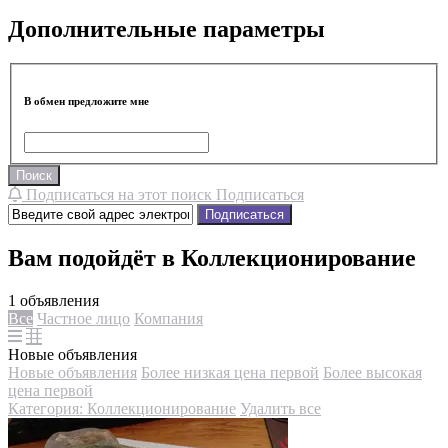
Дополнительные параметры
В обмен предложите мне
Поиск
Подписаться на этот поиск
Подписаться
Подписаться
Вам подойдёт в Коллекционирование
1 объявления
Все
Частное лицо
Компания
Новые объявления
Новые объявления
Более низкая цена первой
Более высокая
цена первой
Категория: Коллекционирование
Удалить все