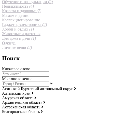
Обучение и консультации
(9)
Недвижимость
(4)
Красота и здоровье
(7)
Мамам и детям
Коллекционирование
Гаджеты, электроника
(2)
Хобби и отдых
(1)
Животные и растения
Для дома и дачи
(1)
Одежда
Личные вещи
(2)
Поиск
Ключевое слово
Местоположение
Агинский Бурятский автономный округ
Алтайский край
Амурская область
Архангельская область
Астраханская область
Белгородская область