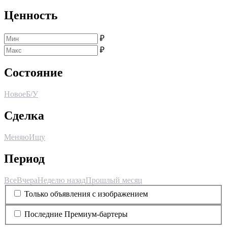
Ценность
₽
₽
Состояние
Новое
Б/У
Сделка
Меняю
Ищу
Период
Все
Вчера
Неделю назад
Прошлый месяц
Только объявления с изображением
Последние Премиум-бартеры