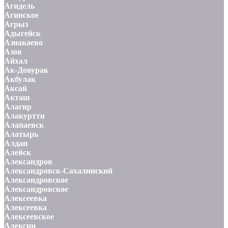
Агидель
Агинское
Агрыз
Адыгейск
Азнакаево
Азов
Айхал
Ак-Довурак
Акбулак
Аксай
Акташ
Алагир
Алакуртти
Алапаевск
Алатырь
Алдан
Алейск
Александров
Александровск-Сахалинский
Александровское
Александровское
Алексеевка
Алексеевка
Алексеевское
Алексин