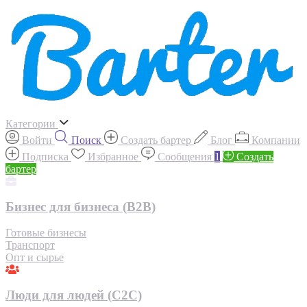
Категории
Войти
Поиск
Создать бартер
Блог
Компании
Подписка
Избранное
Сообщения
1
Создать
бартер
Бизнес для бизнеса (B2B)
Готовые бизнесы
Транспорт
Опт и сырье
Люди для людей (С2С)