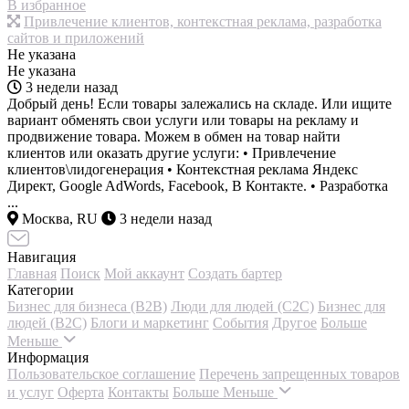
В избранное
Привлечение клиентов, контекстная реклама, разработка
сайтов и приложений
Не указана
Не указана
3 недели назад
Добрый день! Если товары залежались на складе. Или ищите
вариант обменять свои услуги или товары на рекламу и
продвижение товара. Можем в обмен на товар найти
клиентов или оказать другие услуги: • Привлечение
клиентов\лидогенерация • Контекстная реклама Яндекс
Директ, Google AdWords, Facebook, В Контакте. • Разработка
...
Москва, RU
3 недели назад
Навигация
Главная
Поиск
Мой аккаунт
Создать бартер
Категории
Бизнес для бизнеса (B2B)
Люди для людей (С2С)
Бизнес для
людей (B2C)
Блоги и маркетинг
События
Другое
Больше
Меньше
Информация
Пользовательское соглашение
Перечень запрещенных товаров
и услуг
Оферта
Контакты
Больше
Меньше