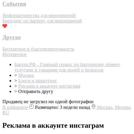
События
Инфопартнерства для мероприятий
Брендинг по бартеру для мероприятий
Другое
Бесплатное и благотворительность
Интересное
Бартер.РФ - Главный сервис по бартерному обмену
услугами и товарами для людей и бизнесов
>
Москва
>
Блоги и маркетинг
>
Реклама в аккаунте инстаграм
>
Отправить другу
Продавец не загрузил ни одной фотографии
В избранное
Размещено: 3 недели назад
Москва, Москва,
RU
Реклама в аккаунте инстаграм