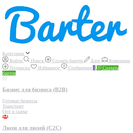
Категории
Войти
Поиск
Создать бартер
Блог
Компании
Подписка
Избранное
Сообщения
1
Создать
бартер
Бизнес для бизнеса (B2B)
Готовые бизнесы
Транспорт
Опт и сырье
Люди для людей (С2С)