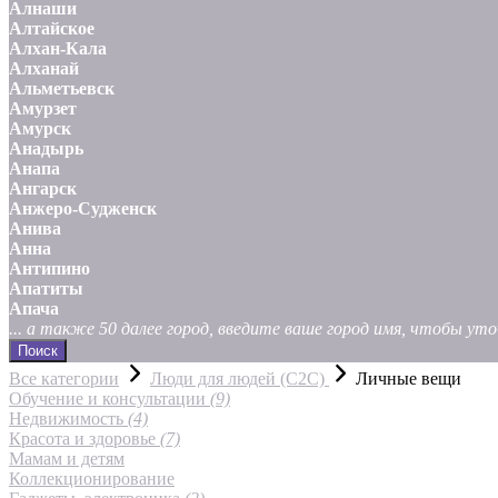
Алнаши
Алтайское
Алхан-Кала
Алханай
Альметьевск
Амурзет
Амурск
Анадырь
Анапа
Ангарск
Анжеро-Судженск
Анива
Анна
Антипино
Апатиты
Апача
... а также 50 далее город, введите ваше город имя, чтобы у
Поиск
Все категории
Люди для людей (С2С)
Личные вещи
Обучение и консультации
(9)
Недвижимость
(4)
Красота и здоровье
(7)
Мамам и детям
Коллекционирование