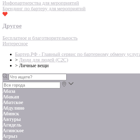
Инфопартнерства для мероприятий
Брендинг по бартеру для мероприятий
Другое
Бесплатное и благотворительность
Интересное
Бартер.РФ - Главный сервис по бартерному обмену услуг
>
Люди для людей (С2С)
>
Личные вещи
Абаза
Абакан
Абатское
Абдулино
Абинск
Автуры
Агидель
Агинское
Агрыз