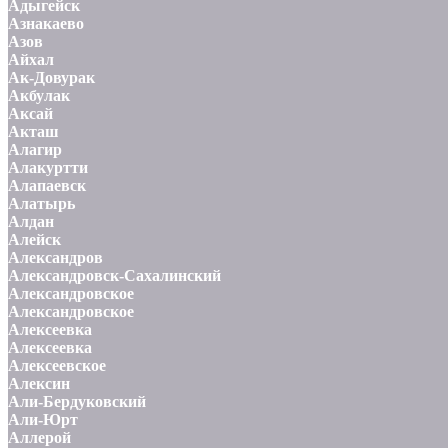
Адыгейск
Азнакаево
Азов
Айхал
Ак-Довурак
Акбулак
Аксай
Акташ
Алагир
Алакуртти
Алапаевск
Алатырь
Алдан
Алейск
Александров
Александровск-Сахалинский
Александровское
Александровское
Алексеевка
Алексеевка
Алексеевское
Алексин
Али-Бердуковский
Али-Юрт
Аллерой