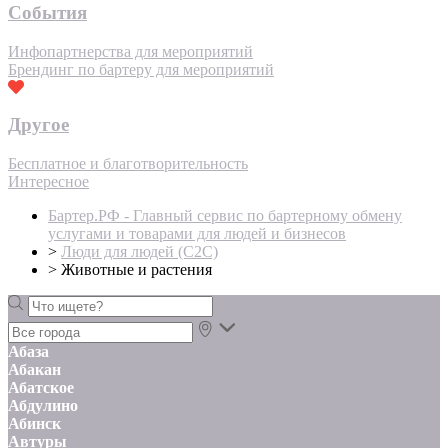
События
Инфопартнерства для мероприятий
Брендинг по бартеру для мероприятий
Другое
Бесплатное и благотворительность
Интересное
Бартер.РФ - Главный сервис по бартерному обмену
услугами и товарами для людей и бизнесов
>
Люди для людей (С2С)
>
Животные и растения
Абаза
Абакан
Абатское
Абдулино
Абинск
Автуры