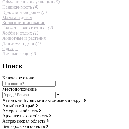
Обучение и консультации
(9)
Недвижимость
(4)
Красота и здоровье
(7)
Мамам и детям
Коллекционирование
Гаджеты, электроника
(2)
Хобби и отдых
(1)
Животные и растения
Для дома и дачи
(1)
Одежда
Личные вещи
(2)
Поиск
Ключевое слово
Местоположение
Агинский Бурятский автономный округ
Алтайский край
Амурская область
Архангельская область
Астраханская область
Белгородская область