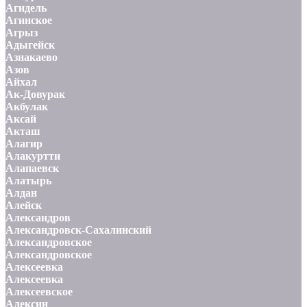
Агидель
Агинское
Агрыз
Адыгейск
Азнакаево
Азов
Айхал
Ак-Довурак
Акбулак
Аксай
Акташ
Алагир
Алакуртти
Алапаевск
Алатырь
Алдан
Алейск
Александров
Александровск-Сахалинский
Александровское
Александровское
Алексеевка
Алексеевка
Алексеевское
Алексин