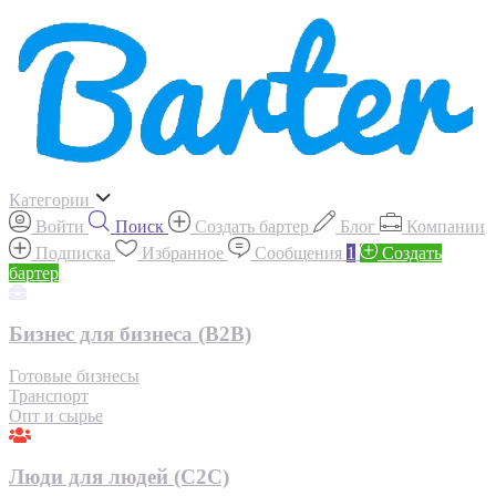
Категории
Войти
Поиск
Создать бартер
Блог
Компании
Подписка
Избранное
Сообщения
1
Создать
бартер
Бизнес для бизнеса (B2B)
Готовые бизнесы
Транспорт
Опт и сырье
Люди для людей (С2С)