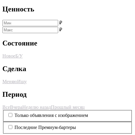
Ценность
₽
₽
Состояние
Новое
Б/У
Сделка
Меняю
Ищу
Период
Все
Вчера
Неделю назад
Прошлый месяц
Только объявления с изображением
Последние Премиум-бартеры