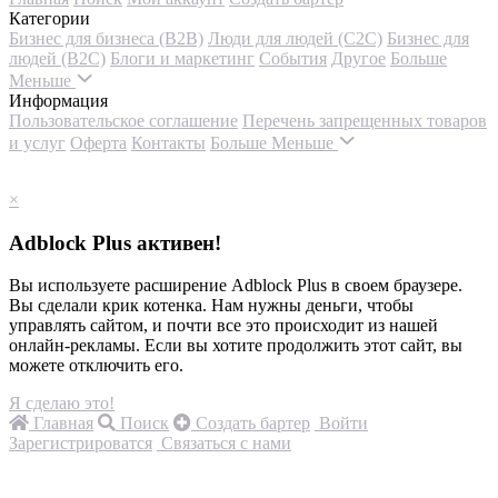
Категории
Бизнес для бизнеса (B2B)
Люди для людей (С2С)
Бизнес для
людей (B2C)
Блоги и маркетинг
События
Другое
Больше
Меньше
Информация
Пользовательское соглашение
Перечень запрещенных товаров
и услуг
Оферта
Контакты
Больше
Меньше
×
Adblock Plus активен!
Вы используете расширение Adblock Plus в своем браузере.
Вы сделали крик котенка. Нам нужны деньги, чтобы
управлять сайтом, и почти все это происходит из нашей
онлайн-рекламы. Если вы хотите продолжить этот сайт, вы
можете отключить его.
Я сделаю это!
Главная
Поиск
Создать бартер
Войти
Зарегистрироватся
Связаться с нами