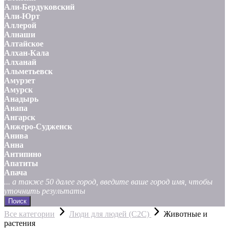
Али-Бердуковский
Али-Юрт
Аллерой
Алнаши
Алтайское
Алхан-Кала
Алханай
Альметьевск
Амурзет
Амурск
Анадырь
Анапа
Ангарск
Анжеро-Судженск
Анива
Анна
Антипино
Апатиты
Апача
... а также 50 далее город, введите ваше город имя, чтобы
уточнить результаты
Поиск
Все категории
Люди для людей (С2С)
Животные и
растения