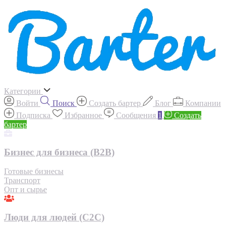
Категории
Войти
Поиск
Создать бартер
Блог
Компании
Подписка
Избранное
Сообщения
1
Создать
бартер
Бизнес для бизнеса (B2B)
Готовые бизнесы
Транспорт
Опт и сырье
Люди для людей (С2С)