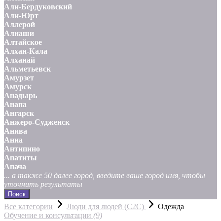
Али-Бердуковский
Али-Юрт
Аллерой
Алнаши
Алтайское
Алхан-Кала
Алханай
Альметьевск
Амурзет
Амурск
Анадырь
Анапа
Ангарск
Анжеро-Судженск
Анива
Анна
Антипино
Апатиты
Апача
... а также 50 далее город, введите ваше город имя, чтобы
уточнить результаты
Поиск
Все категории
Люди для людей (С2С)
Одежда
Обучение и консультации
(9)