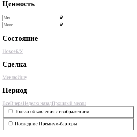
Ценность
₽
₽
Состояние
Новое
Б/У
Сделка
Меняю
Ищу
Период
Все
Вчера
Неделю назад
Прошлый месяц
Только объявления с изображением
Последние Премиум-бартеры