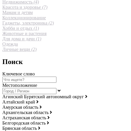
Недвижимость
(4)
Красота и здоровье
(7)
Мамам и детям
Коллекционирование
Гаджеты, электроника
(2)
Хобби и отдых
(1)
Животные и растения
Для дома и дачи
(1)
Одежда
Личные вещи
(2)
Поиск
Ключевое слово
Местоположение
Агинский Бурятский автономный округ
Алтайский край
Амурская область
Архангельская область
Астраханская область
Белгородская область
Брянская область