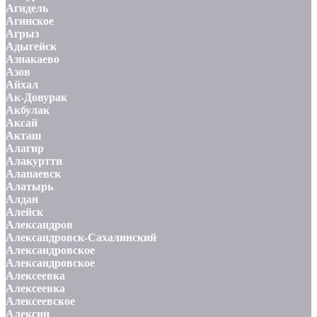
Агидель
Агинское
Агрыз
Адыгейск
Азнакаево
Азов
Айхал
Ак-Довурак
Акбулак
Аксай
Акташ
Алагир
Алакуртти
Алапаевск
Алатырь
Алдан
Алейск
Александров
Александровск-Сахалинский
Александровское
Александровское
Алексеевка
Алексеевка
Алексеевское
Алексин