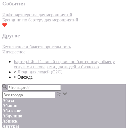
События
Инфопартнерства для мероприятий
Брендинг по бартеру для мероприятий
Другое
Бесплатное и благотворительность
Интересное
Бартер.РФ - Главный сервис по бартерному обмену
услугами и товарами для людей и бизнесов
>
Люди для людей (С2С)
>
Одежда
Абаза
Абакан
Абатское
Абдулино
Абинск
Автуры