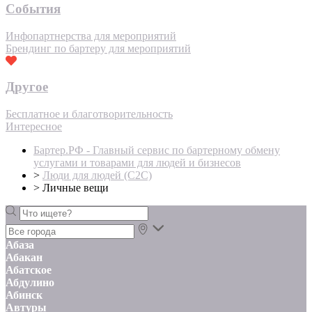
События
Инфопартнерства для мероприятий
Брендинг по бартеру для мероприятий
Другое
Бесплатное и благотворительность
Интересное
Бартер.РФ - Главный сервис по бартерному обмену
услугами и товарами для людей и бизнесов
>
Люди для людей (С2С)
>
Личные вещи
Абаза
Абакан
Абатское
Абдулино
Абинск
Автуры