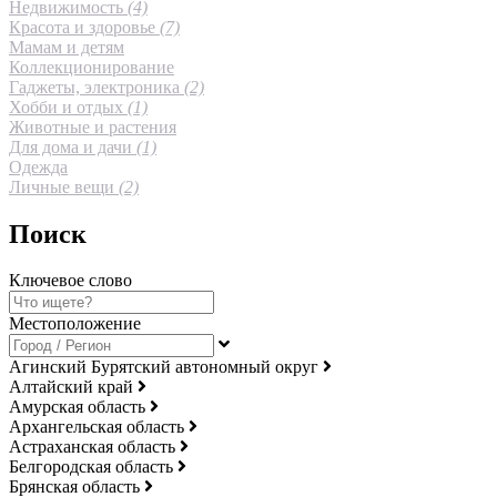
Недвижимость
(4)
Красота и здоровье
(7)
Мамам и детям
Коллекционирование
Гаджеты, электроника
(2)
Хобби и отдых
(1)
Животные и растения
Для дома и дачи
(1)
Одежда
Личные вещи
(2)
Поиск
Ключевое слово
Местоположение
Агинский Бурятский автономный округ
Алтайский край
Амурская область
Архангельская область
Астраханская область
Белгородская область
Брянская область