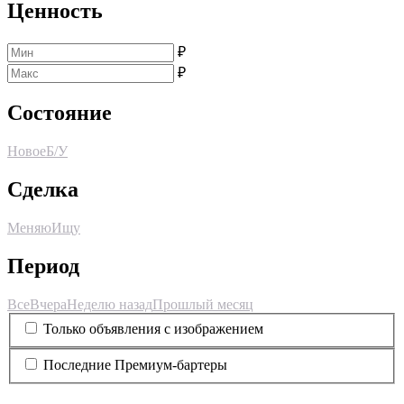
Ценность
₽
₽
Состояние
Новое
Б/У
Сделка
Меняю
Ищу
Период
Все
Вчера
Неделю назад
Прошлый месяц
Только объявления с изображением
Последние Премиум-бартеры