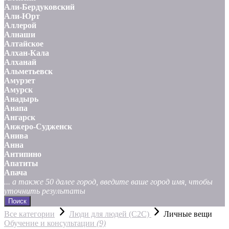
Али-Бердуковский
Али-Юрт
Аллерой
Алнаши
Алтайское
Алхан-Кала
Алханай
Альметьевск
Амурзет
Амурск
Анадырь
Анапа
Ангарск
Анжеро-Судженск
Анива
Анна
Антипино
Апатиты
Апача
... а также 50 далее город, введите ваше город имя, чтобы
уточнить результаты
Поиск
Все категории
Люди для людей (С2С)
Личные вещи
Обучение и консультации
(9)