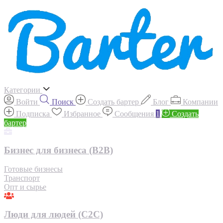
Категории
Войти
Поиск
Создать бартер
Блог
Компании
Подписка
Избранное
Сообщения
1
Создать
бартер
Бизнес для бизнеса (B2B)
Готовые бизнесы
Транспорт
Опт и сырье
Люди для людей (С2С)