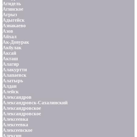
Агидель
Агинское
Агрыз
Адыгейск
Азнакаево
Азов
Айхал
Ак-Довурак
Акбулак
Аксай
Акташ
Алагир
Алакуртти
Алапаевск
Алатырь
Алдан
Алейск
Александров
Александровск-Сахалинский
Александровское
Александровское
Алексеевка
Алексеевка
Алексеевское
Алексин