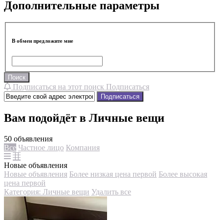
Дополнительные параметры
В обмен предложите мне
Поиск
Подписаться на этот поиск
Подписаться
Подписаться
Вам подойдёт в Личные вещи
50 объявления
Все
Частное лицо
Компания
Новые объявления
Новые объявления
Более низкая цена первой
Более высокая
цена первой
Категория: Личные вещи
Удалить все