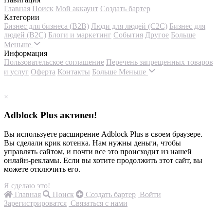
Главная
Поиск
Мой аккаунт
Создать бартер
Категории
Бизнес для бизнеса (B2B)
Люди для людей (С2С)
Бизнес для
людей (B2C)
Блоги и маркетинг
События
Другое
Больше
Меньше
Информация
Пользовательское соглашение
Перечень запрещенных товаров
и услуг
Оферта
Контакты
Больше
Меньше
×
Adblock Plus активен!
Вы используете расширение Adblock Plus в своем браузере.
Вы сделали крик котенка. Нам нужны деньги, чтобы
управлять сайтом, и почти все это происходит из нашей
онлайн-рекламы. Если вы хотите продолжить этот сайт, вы
можете отключить его.
Я сделаю это!
Главная
Поиск
Создать бартер
Войти
Зарегистрироватся
Связаться с нами