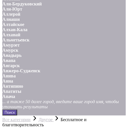
Али-Бердуковский
Али-Юрт
Аллерой
Алнаши
Алтайское
Алхан-Кала
Алханай
Альметьевск
Амурзет
Амурск
Анадырь
Анапа
Ангарск
Анжеро-Судженск
Анива
Анна
Антипино
Апатиты
Апача
... а также 50 далее город, введите ваше город имя, чтобы
уточнить результаты
Поиск
Все категории
Другое
Бесплатное и
благотворительность