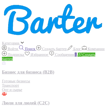
Категории
Войти
Поиск
Создать бартер
Блог
Компании
Подписка
Избранное
Сообщения
1
Создать
бартер
Бизнес для бизнеса (B2B)
Готовые бизнесы
Транспорт
Опт и сырье
Люди для людей (С2С)