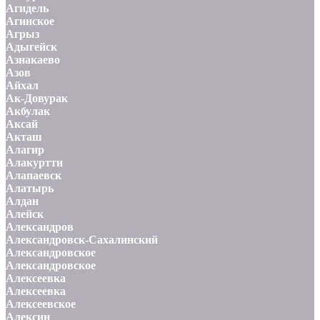
Агидель
Агинское
Агрыз
Адыгейск
Азнакаево
Азов
Айхал
Ак-Довурак
Акбулак
Аксай
Акташ
Алагир
Алакуртти
Алапаевск
Алатырь
Алдан
Алейск
Александров
Александровск-Сахалинский
Александровское
Александровское
Алексеевка
Алексеевка
Алексеевское
Алексин