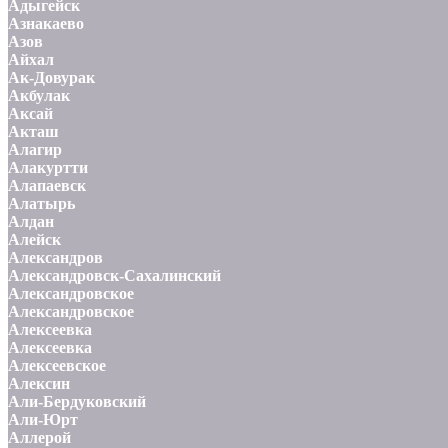
Адыгейск
Азнакаево
Азов
Айхал
Ак-Довурак
Акбулак
Аксай
Акташ
Алагир
Алакуртти
Алапаевск
Алатырь
Алдан
Алейск
Александров
Александровск-Сахалинский
Александровское
Александровское
Алексеевка
Алексеевка
Алексеевское
Алексин
Али-Бердуковский
Али-Юрт
Аллерой