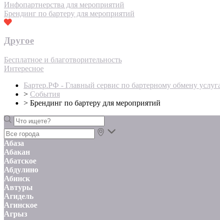
Инфопартнерства для мероприятий
Брендинг по бартеру для мероприятий
Другое
Бесплатное и благотворительность
Интересное
Бартер.РФ - Главный сервис по бартерному обмену услуг
>
События
>
Брендинг по бартеру для мероприятий
Абаза
Абакан
Абатское
Абдулино
Абинск
Автуры
Агидель
Агинское
Агрыз