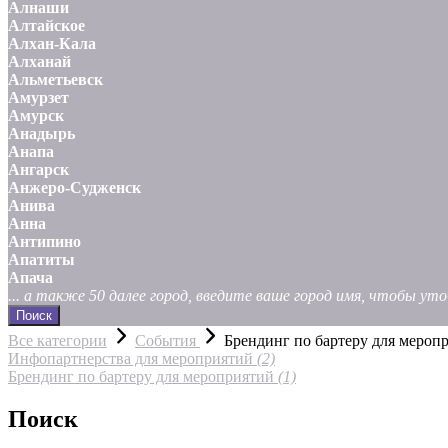
Алнаши
Алтайское
Алхан-Кала
Алханай
Альметьевск
Амурзет
Амурск
Анадырь
Анапа
Ангарск
Анжеро-Судженск
Анива
Анна
Антипино
Апатиты
Апача
... а также 50 далее город, введите ваше город имя, чтобы у
Поиск
Все категории
События
Брендинг по бартеру для мероп
Инфопартнерства для мероприятий
(2)
Брендинг по бартеру для мероприятий
(1)
Поиск