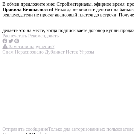
В обмен предложите мне:
Стройматериалы, эфирное время, пр
Правила Безопасности!
Никогда не вносите депозит на банко
рекламодатели не просят авансовый платеж до встречи. Получ
делаете это на месте, когда подписываете договор купли-прода
Распечатать
Рекомендовать
Заметили нарушения?
Спам
Нераспознано
Дубликат
Истек
Угрозы
Отправить сообщение
Только для авторизованных пользователе