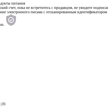
одукты питания
вский счет, пока не встретитесь с продавцом, не увидите под
ение электронного письма с отсканированным идентификатором 
жи.
й