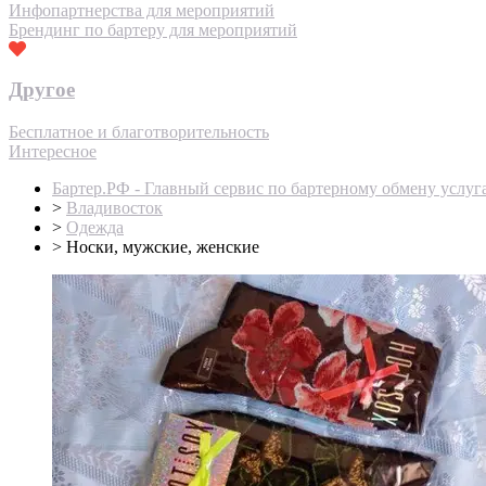
Инфопартнерства для мероприятий
Брендинг по бартеру для мероприятий
Другое
Бесплатное и благотворительность
Интересное
Бартер.РФ - Главный сервис по бартерному обмену услуг
>
Владивосток
>
Одежда
>
Носки, мужские, женские