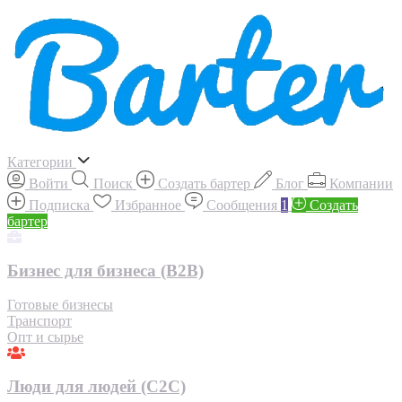
Категории
Войти
Поиск
Создать бартер
Блог
Компании
Подписка
Избранное
Сообщения
1
Создать
бартер
Бизнес для бизнеса (B2B)
Готовые бизнесы
Транспорт
Опт и сырье
Люди для людей (С2С)