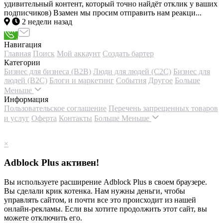
удивительный контент, который точно найдёт отклик у ваших
подписчиков) Взамен мы просим отправить нам реакци...
2 недели назад
Навигация
Главная
Поиск
Мой аккаунт
Создать бартер
Категории
Бизнес для бизнеса (B2B)
Люди для людей (С2С)
Бизнес для
людей (B2C)
Блоги и маркетинг
События
Другое
Больше
Меньше
Информация
Пользовательское соглашение
Перечень запрещенных товаров
и услуг
Оферта
Контакты
Больше
Меньше
×
Adblock Plus активен!
Вы используете расширение Adblock Plus в своем браузере.
Вы сделали крик котенка. Нам нужны деньги, чтобы
управлять сайтом, и почти все это происходит из нашей
онлайн-рекламы. Если вы хотите продолжить этот сайт, вы
можете отключить его.