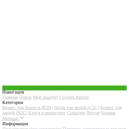
Навигация
Главная
Поиск
Мой аккаунт
Создать бартер
Категории
Бизнес для бизнеса (B2B)
Люди для людей (С2С)
Бизнес для
людей (B2C)
Блоги и маркетинг
События
Другое
Больше
Меньше
Информация
Пользовательское соглашение
Перечень запрещенных товаров