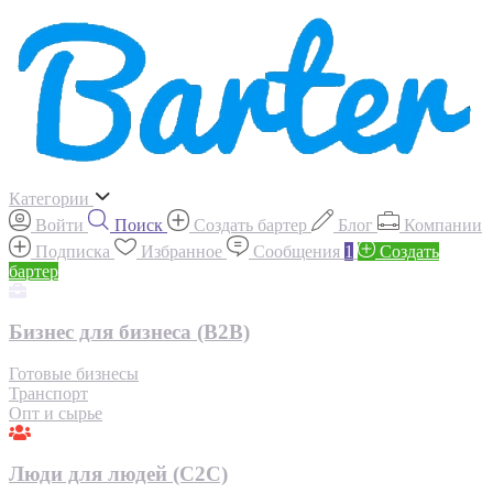
Категории
Войти
Поиск
Создать бартер
Блог
Компании
Подписка
Избранное
Сообщения
1
Создать
бартер
Бизнес для бизнеса (B2B)
Готовые бизнесы
Транспорт
Опт и сырье
Люди для людей (С2С)