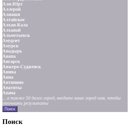
Али-Юрт
Аллерой
Алнаши
Алтайское
Алхан-Кала
Алханай
Альметьевск
Амурзет
Амурск
Анадырь
Анапа
Ангарск
Анжеро-Судженск
Анива
Анна
Антипино
Апатиты
Апача
... а также 50 далее город, введите ваше город имя, чтобы
уточнить результаты
Поиск
Поиск