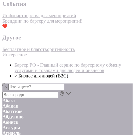
События
Инфопартнерства для мероприятий
Брендинг по бартеру для мероприятий
Другое
Бесплатное и благотворительность
Интересное
Бартер.РФ - Главный сервис по бартерному обмену
услугами и товарами для людей и бизнесов
>
Бизнес для людей (B2C)
Абаза
Абакан
Абатское
Абдулино
Абинск
Автуры
Агидель