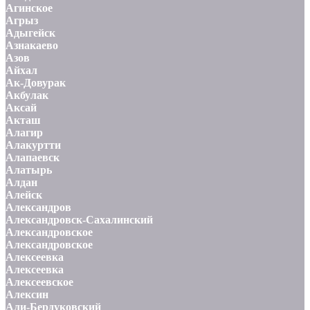
Агинское
Агрыз
Адыгейск
Азнакаево
Азов
Айхал
Ак-Довурак
Акбулак
Аксай
Акташ
Алагир
Алакуртти
Алапаевск
Алатырь
Алдан
Алейск
Александров
Александровск-Сахалинский
Александровское
Александровское
Алексеевка
Алексеевка
Алексеевское
Алексин
Али-Бердуковский