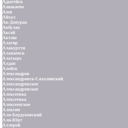
Адыгейск
Азнакаево
Азов
Айхал
Ак-Довурак
Акбулак
Аксай
Акташ
Алагир
Алакуртти
Алапаевск
Алатырь
Алдан
Алейск
Александров
Александровск-Сахалинский
Александровское
Александровское
Алексеевка
Алексеевка
Алексеевское
Алексин
Али-Бердуковский
Али-Юрт
Аллерой