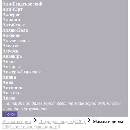
Али-Бердуковский
Али-Юрт
Аллерой
Алнаши
Алтайское
Алхан-Кала
Алханай
Альметьевск
Амурзет
Амурск
Анадырь
Анапа
Ангарск
Анжеро-Судженск
Анива
Анна
Антипино
Апатиты
Апача
... а также 50 далее город, введите ваше город имя, чтобы
уточнить результаты
Поиск
Все категории
Люди для людей (С2С)
Мамам и детям
Обучение и консультации
(9)