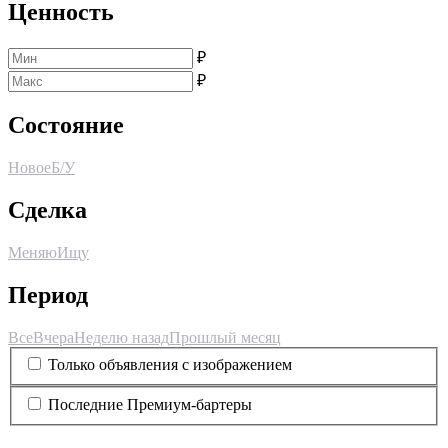
Ценность
₽
₽
Состояние
Новое
Б/У
Сделка
Меняю
Ищу
Период
Все
Вчера
Неделю назад
Прошлый месяц
Только объявления с изображением
Последние Премиум-бартеры