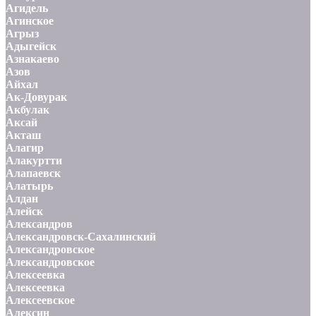
Агидель
Агинское
Агрыз
Адыгейск
Азнакаево
Азов
Айхал
Ак-Довурак
Акбулак
Аксай
Акташ
Алагир
Алакуртти
Алапаевск
Алатырь
Алдан
Алейск
Александров
Александровск-Сахалинский
Александровское
Александровское
Алексеевка
Алексеевка
Алексеевское
Алексин