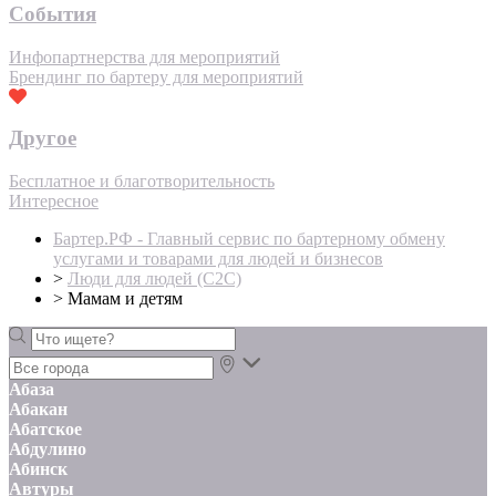
События
Инфопартнерства для мероприятий
Брендинг по бартеру для мероприятий
Другое
Бесплатное и благотворительность
Интересное
Бартер.РФ - Главный сервис по бартерному обмену
услугами и товарами для людей и бизнесов
>
Люди для людей (С2С)
>
Мамам и детям
Абаза
Абакан
Абатское
Абдулино
Абинск
Автуры