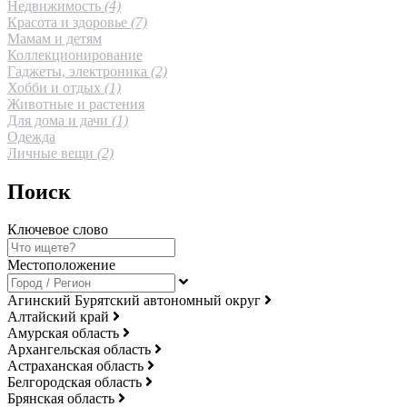
Недвижимость
(4)
Красота и здоровье
(7)
Мамам и детям
Коллекционирование
Гаджеты, электроника
(2)
Хобби и отдых
(1)
Животные и растения
Для дома и дачи
(1)
Одежда
Личные вещи
(2)
Поиск
Ключевое слово
Местоположение
Агинский Бурятский автономный округ
Алтайский край
Амурская область
Архангельская область
Астраханская область
Белгородская область
Брянская область