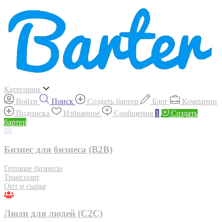
Категории
Войти
Поиск
Создать бартер
Блог
Компании
Подписка
Избранное
Сообщения
1
Создать
бартер
Бизнес для бизнеса (B2B)
Готовые бизнесы
Транспорт
Опт и сырье
Люди для людей (С2С)