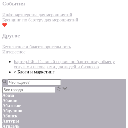
События
Инфопартнерства для мероприятий
Брендинг по бартеру для мероприятий
Другое
Бесплатное и благотворительность
Интересное
Бартер.РФ - Главный сервис по бартерному обмену
услугами и товарами для людей и бизнесов
>
Блоги и маркетинг
Абаза
Абакан
Абатское
Абдулино
Абинск
Автуры
Агидель