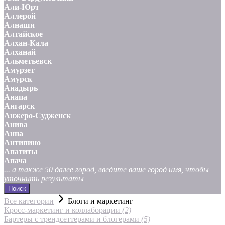
Али-Юрт
Аллерой
Алнаши
Алтайское
Алхан-Кала
Алханай
Альметьевск
Амурзет
Амурск
Анадырь
Анапа
Ангарск
Анжеро-Судженск
Анива
Анна
Антипино
Апатиты
Апача
... а также 50 далее город, введите ваше город имя, чтобы
уточнить результаты
Поиск
Все категории
Блоги и маркетинг
Кросс-маркетинг и коллаборации
(2)
Бартеры с трендсеттерами и блогерами
(5)