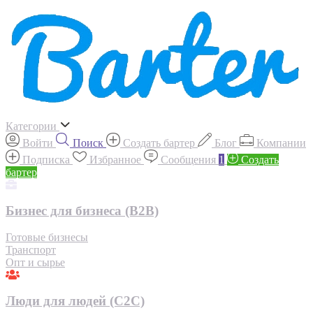
Категории
Войти
Поиск
Создать бартер
Блог
Компании
Подписка
Избранное
Сообщения
1
Создать
бартер
Бизнес для бизнеса (B2B)
Готовые бизнесы
Транспорт
Опт и сырье
Люди для людей (С2С)