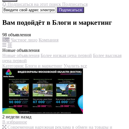
Подписаться на этот поиск
Подписаться
Подписаться
Вам подойдёт в Блоги и маркетинг
98 объявления
Все
Частное лицо
Компания
Новые объявления
Новые объявления
Более низкая цена первой
Более высокая
цена первой
Категория: Блоги и маркетинг
Удалить все
2 недели назад
В избранное
Современная наружная реклама в обмен на товары и