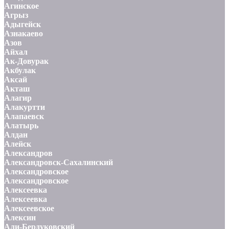
Агинское
Агрыз
Адыгейск
Азнакаево
Азов
Айхал
Ак-Довурак
Акбулак
Аксай
Акташ
Алагир
Алакуртти
Алапаевск
Алатырь
Алдан
Алейск
Александров
Александровск-Сахалинский
Александровское
Александровское
Алексеевка
Алексеевка
Алексеевское
Алексин
Али-Бердуковский