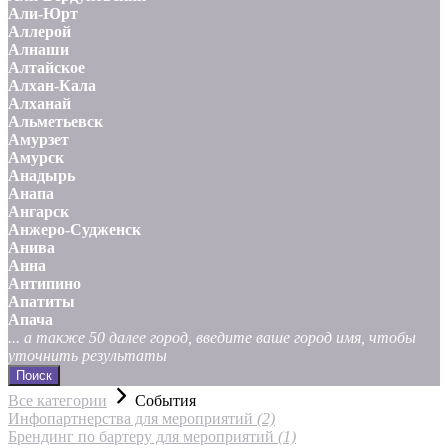
Али-Юрт
Аллерой
Алнаши
Алтайское
Алхан-Кала
Алханай
Альметьевск
Амурзет
Амурск
Анадырь
Анапа
Ангарск
Анжеро-Судженск
Анива
Анна
Антипино
Апатиты
Апача
... а также 50 далее город, введите ваше город имя, чтобы
уточнить результаты
Поиск
Все категории
События
Инфопартнерства для мероприятий
(2)
Брендинг по бартеру для мероприятий
(1)