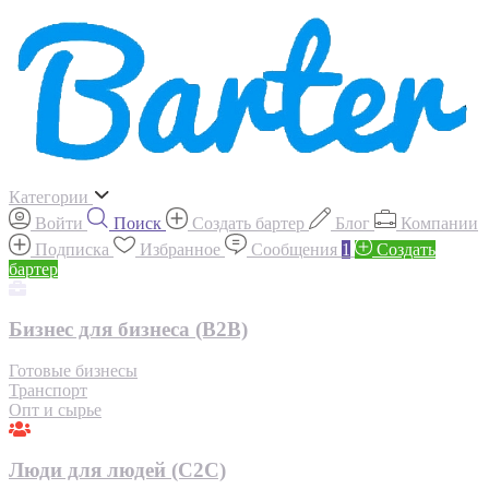
Категории
Войти
Поиск
Создать бартер
Блог
Компании
Подписка
Избранное
Сообщения
1
Создать
бартер
Бизнес для бизнеса (B2B)
Готовые бизнесы
Транспорт
Опт и сырье
Люди для людей (С2С)