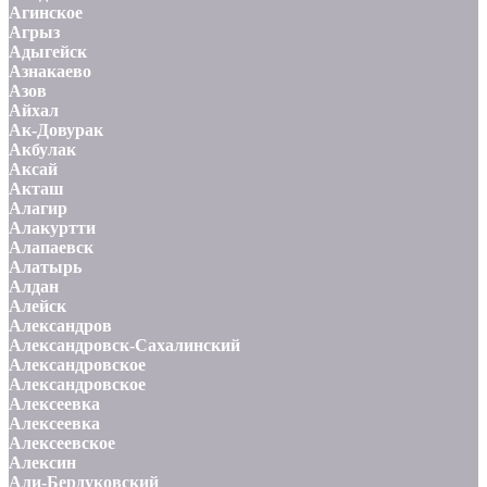
Агинское
Агрыз
Адыгейск
Азнакаево
Азов
Айхал
Ак-Довурак
Акбулак
Аксай
Акташ
Алагир
Алакуртти
Алапаевск
Алатырь
Алдан
Алейск
Александров
Александровск-Сахалинский
Александровское
Александровское
Алексеевка
Алексеевка
Алексеевское
Алексин
Али-Бердуковский