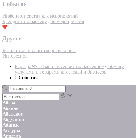
События
Инфопартнерства для мероприятий
Брендинг по бартеру для мероприятий
Другое
Бесплатное и благотворительность
Интересное
Бартер.РФ - Главный сервис по бартерному обмену
услугами и товарами для людей и бизнесов
>
События
Абаза
Абакан
Абатское
Абдулино
Абинск
Автуры
Агидель