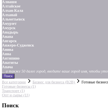
Алнаши
Алтайское
Алхан-Кала
Алханай
Альметьевск
Амурзет
Амурск
Анадырь
Анапа
Ангарск
Анжеро-Судженск
Анива
Анна
Антипино
Апатиты
Апача
... а также 50 далее город, введите ваше город имя, чтобы у
Поиск
Все категории
Бизнес для бизнеса (B2B)
Готовые бизне
Готовые бизнесы
(1)
Транспорт
(1)
Опт и сырье
(11)
Поиск