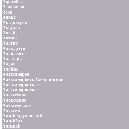
Адыгейск
Азнакаево
Азов
Айхал
Ак-Довурак
Акбулак
Аксай
Акташ
Алагир
Алакуртти
Алапаевск
Алатырь
Алдан
Алейск
Александров
Александровск-Сахалинский
Александровское
Александровское
Алексеевка
Алексеевка
Алексеевское
Алексин
Али-Бердуковский
Али-Юрт
Аллерой