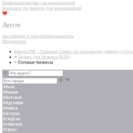
Инфопартнерства для мероприятий
Брендинг по бартеру для мероприятий
Другое
Бесплатное и благотворительность
Интересное
Бартер.РФ - Главный сервис по бартерному обмену услуг
>
Бизнес для бизнеса (B2B)
>
Готовые бизнесы
Абаза
Абакан
Абатское
Абдулино
Абинск
Автуры
Агидель
Агинское
Агрыз