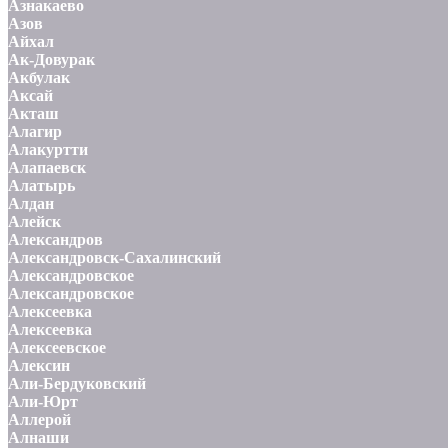
Азнакаево
Азов
Айхал
Ак-Довурак
Акбулак
Аксай
Акташ
Алагир
Алакуртти
Алапаевск
Алатырь
Алдан
Алейск
Александров
Александровск-Сахалинский
Александровское
Александровское
Алексеевка
Алексеевка
Алексеевское
Алексин
Али-Бердуковский
Али-Юрт
Аллерой
Алнаши