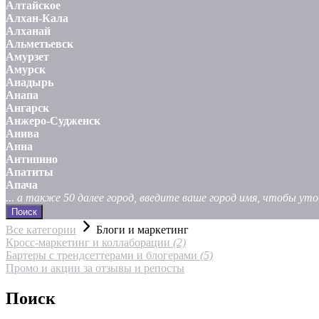
Алтайское
Алхан-Кала
Алханай
Альметьевск
Амурзет
Амурск
Анадырь
Анапа
Ангарск
Анжеро-Судженск
Анива
Анна
Антипино
Апатиты
Апача
... а также 50 далее город, введите ваше город имя, чтобы у
Поиск
Все категории
Блоги и маркетинг
Кросс-маркетинг и коллаборации
(2)
Бартеры с трендсеттерами и блогерами
(5)
Промо и акции за отзывы и репосты
Поиск