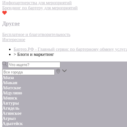
Инфопартнерства для мероприятий
Брендинг по бартеру для мероприятий
Другое
Бесплатное и благотворительность
Интересное
Бартер.РФ - Главный сервис по бартерному обмену услуг
>
Блоги и маркетинг
Абаза
Абакан
Абатское
Абдулино
Абинск
Автуры
Агидель
Агинское
Агрыз
Адыгейск