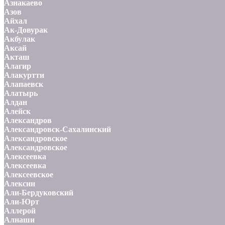
Азнакаево
Азов
Айхал
Ак-Довурак
Акбулак
Аксай
Акташ
Алагир
Алакуртти
Алапаевск
Алатырь
Алдан
Алейск
Александров
Александровск-Сахалинский
Александровское
Александровское
Алексеевка
Алексеевка
Алексеевское
Алексин
Али-Бердуковский
Али-Юрт
Аллерой
Алнаши