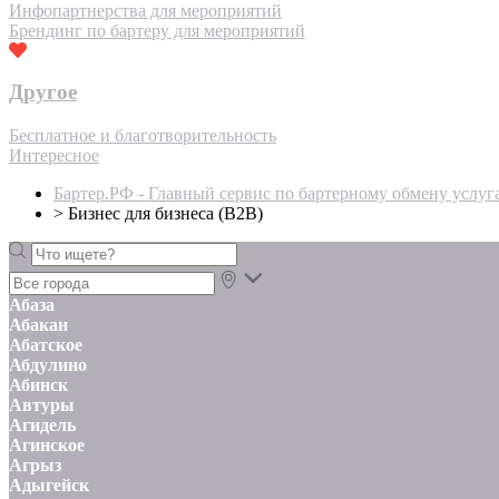
Инфопартнерства для мероприятий
Брендинг по бартеру для мероприятий
Другое
Бесплатное и благотворительность
Интересное
Бартер.РФ - Главный сервис по бартерному обмену услуг
>
Бизнес для бизнеса (B2B)
Абаза
Абакан
Абатское
Абдулино
Абинск
Автуры
Агидель
Агинское
Агрыз
Адыгейск