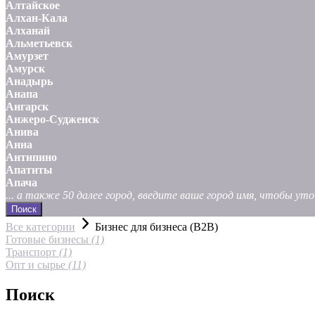
Алтайское
Алхан-Кала
Алханай
Альметьевск
Амурзет
Амурск
Анадырь
Анапа
Ангарск
Анжеро-Судженск
Анива
Анна
Антипино
Апатиты
Апача
... а также 50 далее город, введите ваше город имя, чтобы у
Поиск
Все категории
Бизнес для бизнеса (B2B)
Готовые бизнесы
(1)
Транспорт
(1)
Опт и сырье
(11)
Поиск