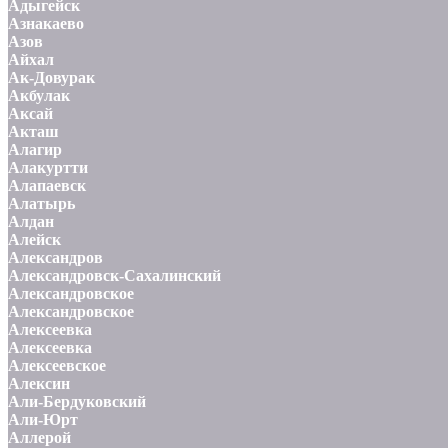
Адыгейск
Азнакаево
Азов
Айхал
Ак-Довурак
Акбулак
Аксай
Акташ
Алагир
Алакуртти
Алапаевск
Алатырь
Алдан
Алейск
Александров
Александровск-Сахалинский
Александровское
Александровское
Алексеевка
Алексеевка
Алексеевское
Алексин
Али-Бердуковский
Али-Юрт
Аллерой