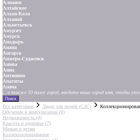
Алнаши
Алтайское
Алхан-Кала
Алханай
Альметьевск
Амурзет
Амурск
Анадырь
Анапа
Ангарск
Анжеро-Судженск
Анива
Анна
Антипино
Апатиты
Апача
... а также 50 далее город, введите ваше город имя, чтобы у
Поиск
Все категории
Люди для людей (С2С)
Коллекционирова
Обучение и консультации
(9)
Недвижимость
(4)
Красота и здоровье
(7)
Мамам и детям
Коллекционирование