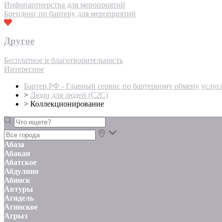
Инфопартнерства для мероприятий
Брендинг по бартеру для мероприятий
Другое
Бесплатное и благотворительность
Интересное
Бартер.РФ - Главный сервис по бартерному обмену услуг
>
Люди для людей (С2С)
>
Коллекционирование
Абаза
Абакан
Абатское
Абдулино
Абинск
Автуры
Агидель
Агинское
Агрыз