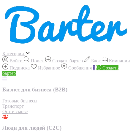
Категории
Войти
Поиск
Создать бартер
Блог
Компании
Подписка
Избранное
Сообщения
1
Создать
бартер
Бизнес для бизнеса (B2B)
Готовые бизнесы
Транспорт
Опт и сырье
Люди для людей (С2С)