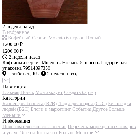
2 недели назад
В избранное
Кофейный Сервиз Molento 6 персон Новый
1200.00 ₽
1200.00 ₽
2 недели назад
Кофейный сервиз Molento - Новый- 6 персон- Подарочная
упаковка 79514897350
Челябинск, RU
2 недели назад
Навигация
Главная
Поиск
Мой аккаунт
Создать бартер
Категории
Бизнес для бизнеса (B2B)
Люди для людей (С2С)
Бизнес для
людей (B2C)
Блоги и маркетинг
События
Другое
Больше
Меньше
Информация
Пользовательское соглашение
Перечень запрещенных товаров
и услуг
Оферта
Контакты
Больше
Меньше