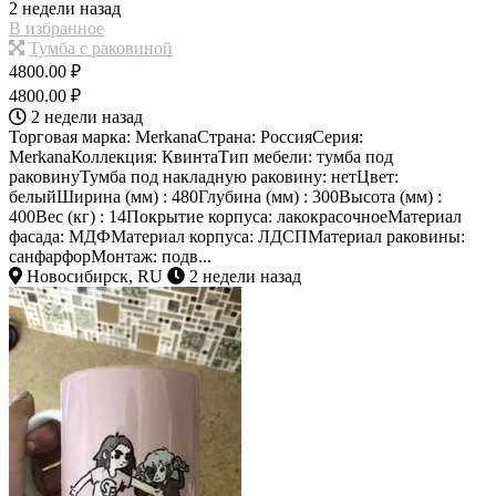
2 недели назад
В избранное
Тумба с раковиной
4800.00 ₽
4800.00 ₽
2 недели назад
Торговая марка: MerkanaСтрана: РоссияСерия:
MerkanaКоллекция: КвинтаТип мебели: тумба под
раковинуТумба под накладную раковину: нетЦвет:
белыйШирина (мм) : 480Глубина (мм) : 300Высота (мм) :
400Вес (кг) : 14Покрытие корпуса: лакокрасочноеМатериал
фасада: МДФМатериал корпуса: ЛДСПМатериал раковины:
санфарфорМонтаж: подв...
Новосибирск, RU
2 недели назад