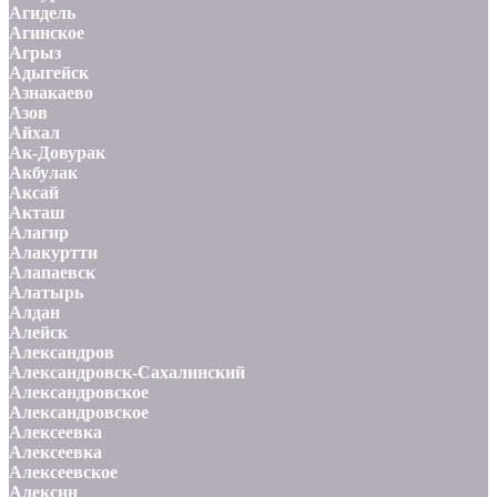
Агидель
Агинское
Агрыз
Адыгейск
Азнакаево
Азов
Айхал
Ак-Довурак
Акбулак
Аксай
Акташ
Алагир
Алакуртти
Алапаевск
Алатырь
Алдан
Алейск
Александров
Александровск-Сахалинский
Александровское
Александровское
Алексеевка
Алексеевка
Алексеевское
Алексин