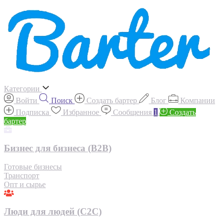
Категории
Войти
Поиск
Создать бартер
Блог
Компании
Подписка
Избранное
Сообщения
1
Создать
бартер
Бизнес для бизнеса (B2B)
Готовые бизнесы
Транспорт
Опт и сырье
Люди для людей (С2С)