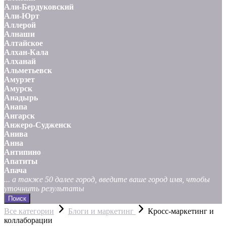
Али-Бердуковский
Али-Юрт
Аллерой
Алнаши
Алтайское
Алхан-Кала
Алханай
Альметьевск
Амурзет
Амурск
Анадырь
Анапа
Ангарск
Анжеро-Судженск
Анива
Анна
Антипино
Апатиты
Апача
... а также 50 далее город, введите ваше город имя, чтобы
уточнить результаты
Поиск
Все категории
Блоги и маркетинг
Кросс-маркетинг и
коллаборации