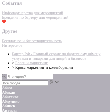
События
Инфопартнерства для мероприятий
Брендинг по бартеру для мероприятий
Другое
Бесплатное и благотворительность
Интересное
Бартер.РФ - Главный сервис по бартерному обмену
услугами и товарами для людей и бизнесов
>
Блоги и маркетинг
>
Кросс-маркетинг и коллаборации
Абаза
Абакан
Абатское
Абдулино
Абинск
Автуры