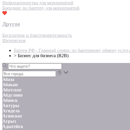
Инфопартнерства для мероприятий
Брендинг по бартеру для мероприятий
Другое
Бесплатное и благотворительность
Интересное
Бартер.РФ - Главный сервис по бартерному обмену услуг
>
Бизнес для бизнеса (B2B)
Абаза
Абакан
Абатское
Абдулино
Абинск
Автуры
Агидель
Агинское
Агрыз
Адыгейск