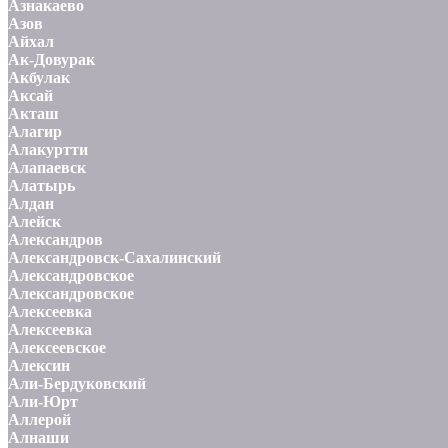
Азнакаево
Азов
Айхал
Ак-Довурак
Акбулак
Аксай
Акташ
Алагир
Алакуртти
Алапаевск
Алатырь
Алдан
Алейск
Александров
Александровск-Сахалинский
Александровское
Александровское
Алексеевка
Алексеевка
Алексеевское
Алексин
Али-Бердуковский
Али-Юрт
Аллерой
Алнаши