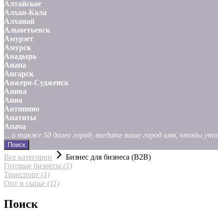
Алтайское
Алхан-Кала
Алханай
Альметьевск
Амурзет
Амурск
Анадырь
Анапа
Ангарск
Анжеро-Судженск
Анива
Анна
Антипино
Апатиты
Апача
... а также 50 далее город, введите ваше город имя, чтобы у
Поиск
Все категории
Бизнес для бизнеса (B2B)
Готовые бизнесы
(1)
Транспорт
(1)
Опт и сырье
(11)
Поиск