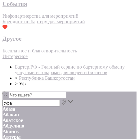
События
Инфопартнерства для мероприятий
Брендинг по бартеру для мероприятий
Другое
Бесплатное и благотворительность
Интересное
Бартер.РФ - Главный сервис по бартерному обмену
услугами и товарами для людей и бизнесов
>
Республика Башкортостан
>
Уфа
Абаза
Абакан
Абатское
Абдулино
Абинск
Автуры