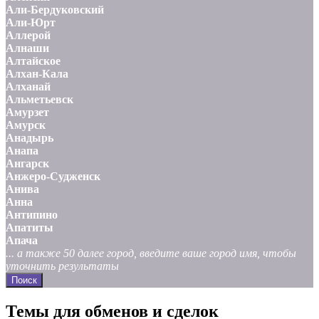
Али-Бердуковский
Али-Юрт
Аллерой
Алнаши
Алтайское
Алхан-Кала
Алханай
Альметьевск
Амурзет
Амурск
Анадырь
Анапа
Ангарск
Анжеро-Судженск
Анива
Анна
Антипино
Апатиты
Апача
... а также 50 далее город, введите ваше город имя, чтобы
уточнить результаты
Поиск
Темы для обменов и сделок