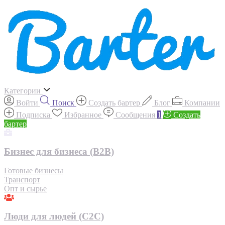
Категории
Войти
Поиск
Создать бартер
Блог
Компании
Подписка
Избранное
Сообщения
1
Создать
бартер
Бизнес для бизнеса (B2B)
Готовые бизнесы
Транспорт
Опт и сырье
Люди для людей (С2С)