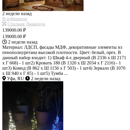
2 недели назад
В избранное
Спальня Джаконда
139000.00 ₽
139000.00 ₽
2 недели назад
Материал: ЛДСП, фасады МДФ, декоративные элементы из
пенополиуретана высокой плотности. Цвет: белый, орех. В
данный набор входит: 1) Шкаф 4-х дверный (В 2336 х Ш 2171
х Г 668) - 1 шт2) Кровать 180 (В 1320 х Ш 2034 х Г 2116) - 1
шт3) Комод (В 862 х Ш 1156 х Г 503) - 1 шт4) Зеркало (В 1070
х Ш 940 х Г 85) - 1 шт5) Тумба ...
Уфа, RU
2 недели назад