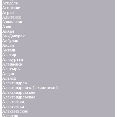
Агидель
Агинское
Агрыз
Адыгейск
Азнакаево
Азов
Айхал
Ак-Довурак
Акбулак
Аксай
Акташ
Алагир
Алакуртти
Алапаевск
Алатырь
Алдан
Алейск
Александров
Александровск-Сахалинский
Александровское
Александровское
Алексеевка
Алексеевка
Алексеевское
Алексин