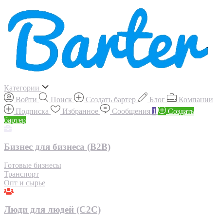
Категории
Войти
Поиск
Создать бартер
Блог
Компании
Подписка
Избранное
Сообщения
1
Создать
бартер
Бизнес для бизнеса (B2B)
Готовые бизнесы
Транспорт
Опт и сырье
Люди для людей (С2С)