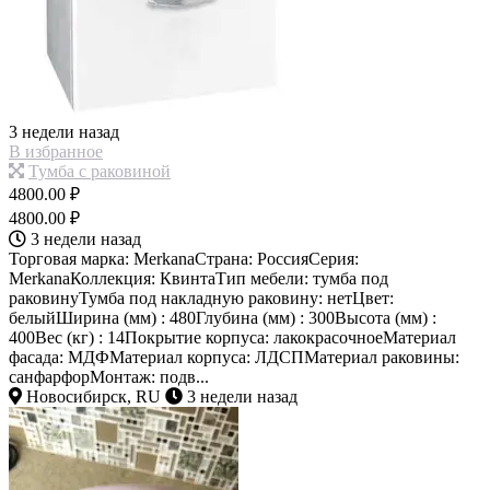
3 недели назад
В избранное
Тумба с раковиной
4800.00 ₽
4800.00 ₽
3 недели назад
Торговая марка: MerkanaСтрана: РоссияСерия:
MerkanaКоллекция: КвинтаТип мебели: тумба под
раковинуТумба под накладную раковину: нетЦвет:
белыйШирина (мм) : 480Глубина (мм) : 300Высота (мм) :
400Вес (кг) : 14Покрытие корпуса: лакокрасочноеМатериал
фасада: МДФМатериал корпуса: ЛДСПМатериал раковины:
санфарфорМонтаж: подв...
Новосибирск, RU
3 недели назад