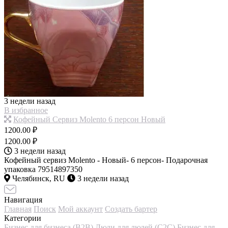
3 недели назад
В избранное
Кофейный Сервиз Molento 6 персон Новый
1200.00 ₽
1200.00 ₽
3 недели назад
Кофейный сервиз Molento - Новый- 6 персон- Подарочная
упаковка 79514897350
Челябинск, RU
3 недели назад
Навигация
Главная
Поиск
Мой аккаунт
Создать бартер
Категории
Бизнес для бизнеса (B2B)
Люди для людей (С2С)
Бизнес для