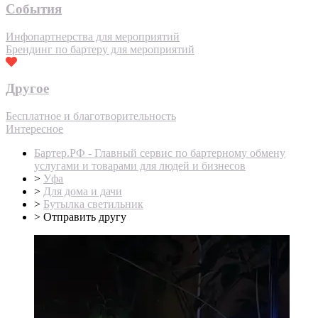
События
Инфопартнерства для мероприятий
Брендинг по бартеру для мероприятий
Другое
Бесплатное и благотворительность
Интересное
Бартер.РФ - Главный сервис по бартерному обмену
услугами и товарами для людей и бизнесов
>
Уфа
>
Для дома и дачи
>
Бутылка светильник
>
Отправить другу