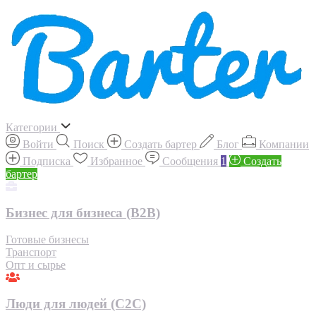
Категории
Войти
Поиск
Создать бартер
Блог
Компании
Подписка
Избранное
Сообщения
1
Создать
бартер
Бизнес для бизнеса (B2B)
Готовые бизнесы
Транспорт
Опт и сырье
Люди для людей (С2С)