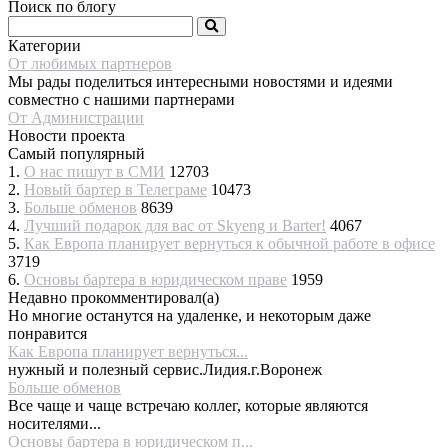
Поиск по блогу
Категории
От любимых партнеров
Мы рады поделиться интересными новостями и идеями
совместно с нашими партнерами
От Администрации
Новости проекта
Самый популярный
1.
О нас пишут в СМИ
12703
2.
Новый бартер в Телеграме
10473
3.
Больше обменов
8639
4.
Лучший подарок для вас от Skyeng и Barter!
4067
5.
Как Европа планирует вернуться к обычной работе в офисе
3719
6.
Основы бартера в юридическом праве
1959
Недавно прокомментировал(а)
Но многие останутся на удаленке, и некоторым даже
понравится
Как Европа планирует вернуться...
нужный и полезный сервис.Лидия.г.Воронеж
Больше обменов
Все чаще и чаще встречаю коллег, которые являются
носителями...
Основы бартера в юридическом п...