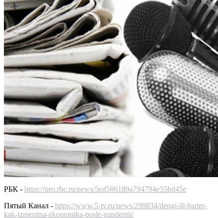
РБК -
https://pro.rbc.ru/news/5ed586189a794794e55bd45e
Пятый Канал -
https://www.5-tv.ru/news/299834/dengi-ili-barter-
kak-izmenitsa-ekonomika-posle-pandemii/