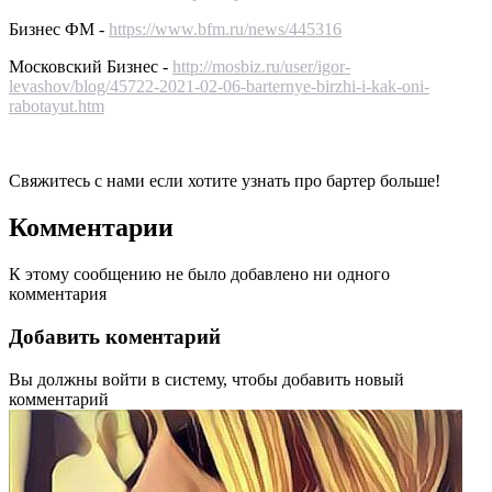
Бизнес ФМ -
https://www.bfm.ru/news/445316
Московский Бизнес -
http://mosbiz.ru/user/igor-
levashov/blog/45722-2021-02-06-barternye-birzhi-i-kak-oni-
rabotayut.htm
Свяжитесь с нами если хотите узнать про бартер больше!
Комментарии
К этому сообщению не было добавлено ни одного
комментария
Добавить коментарий
Вы должны войти в систему, чтобы добавить новый
комментарий