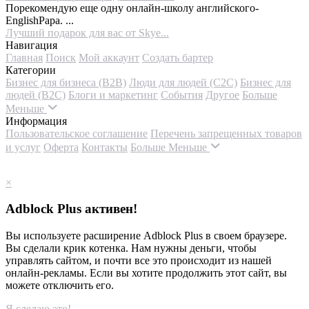
Порекомендую еще одну онлайн-школу английского-
EnglishPapa. ...
Лучший подарок для вас от Skye...
Навигация
Главная
Поиск
Мой аккаунт
Создать бартер
Категории
Бизнес для бизнеса (B2B)
Люди для людей (С2С)
Бизнес для
людей (B2C)
Блоги и маркетинг
События
Другое
Больше
Меньше
Информация
Пользовательское соглашение
Перечень запрещенных товаров
и услуг
Оферта
Контакты
Больше
Меньше
×
Adblock Plus активен!
Вы используете расширение Adblock Plus в своем браузере.
Вы сделали крик котенка. Нам нужны деньги, чтобы
управлять сайтом, и почти все это происходит из нашей
онлайн-рекламы. Если вы хотите продолжить этот сайт, вы
можете отключить его.
Я сделаю это!